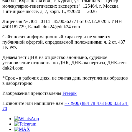
640002, Курганская обл., г. Курган, ул. Томина 61 "Центр
молекулярно-генетических экспертиз", 125464, г. Москва,
Пятницкое шоссе, д. 7, корп. 1., ©2020 — 2026
Лицензия № Л041-01141-45/00362771 от 02.12.2020 г. ИНН
4501182729, E-mail: dnk24@dnk24.com.
Сайт носит информационный характер и не является
публичной офертой, определяемой положениями ч. 2 ст. 437
ГК РФ.
Делаем тест ДНК на отцовство анонимно, судебное
установление отцовства по ДНК, ДНК-экспертиза, ДНК-тест
dnk24.com
*Срок - в рабочих днях, не считая день поступления образцов
в лабораторию
Изображения предоставлены
Freepik
Позвоните или напишите нам:
+7 (906) 884-78-47
8-800-333-24-
70