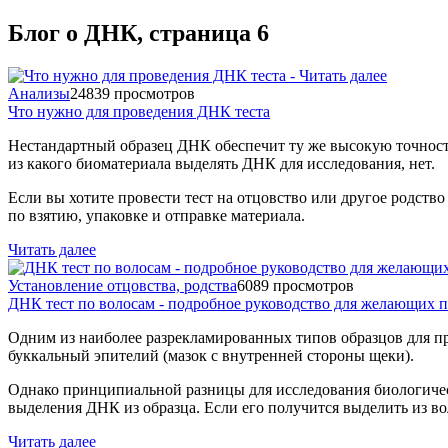
Блог о ДНК, страница 6
Анализы
24839 просмотров
Что нужно для проведения ДНК теста
Нестандартный образец ДНК обеспечит ту же высокую точность 
из какого биоматериала выделять ДНК для исследования, нет.
Если вы хотите провести тест на отцовство или другое родство
по взятию, упаковке и отправке материала.
Читать далее
Установление отцовства, родства
6089 просмотров
ДНК тест по волосам - подробное руководство для желающих п
Одним из наиболее разрекламированных типов образцов для пр
буккальный эпителий
(мазок
с внутренней стороны щеки).
Однако принципиальной разницы для исследования биологически
выделения ДНК из образца. Если его получится выделить из во
Читать далее