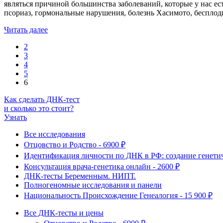
являться причиной большинства заболеваний, которые у нас ест
псориаз, гормональные нарушения, болезнь Хасимото, бесплод
Читать далее
2
3
4
5
6
Как сделать ДНК-тест
и сколько это стоит?
Узнать
Все исследования
Отцовство и Родство - 6900 ₽
Идентификация личности по ДНК в РФ: создание генетиче
Консультация врача-генетика онлайн - 2600 ₽
ДНК-тесты Беременным. НИПТ.
Полногеномные исследования и панели
Национальность Происхождение Генеалогия - 15 900 ₽
Все ДНК-тесты и цены