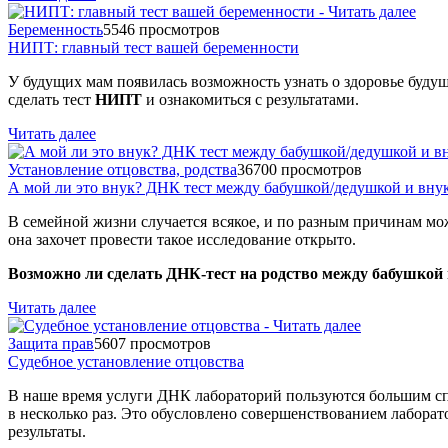
Беременность
5546 просмотров
НИПТ: главный тест вашей беременности
У будущих мам появилась возможность узнать о здоровье будуще
сделать тест
НИПТ
и ознакомиться с результатами.
Читать далее
Установление отцовства, родства
36700 просмотров
А мой ли это внук? ДНК тест между бабушкой/дедушкой и вну
В семейной жизни случается всякое, и по разным причинам мож
она захочет провести такое исследование открыто.
Возможно ли сделать ДНК-тест на родство между бабушкой 
Читать далее
Защита прав
5607 просмотров
Cудебное установление отцовства
В наше время услуги ДНК лабораторий пользуются большим сп
в несколько раз. Это обусловлено совершенствованием лаборат
результаты.