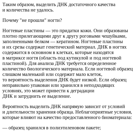
Таким образом,
выделить ДНК достаточного качества
и количества не удалось.
Почему "не прошли" ногти?
Ногтевые пластины — это придатки кожи. Они образованы
плотно прилегающими друг к другу роговыми чешуйками,
заполненными белком — кератином. Ногтевые пластины
и их срезы содержат
генетический
материал
.
ДНК в ногтях
содержится в основном в клетках, которые наход
ятся
в матриксе ногтя
(область
под кутикулой и под ногтевой
пластиной). Для анализа ДНК требуется определенное
количество биологического материала. Если ногтевой образец
слишком маленький или содержит мало клеток,
то вероятность выделения ДНК будет низкой.
Если образец
неправильно упакован или хранился в неподходящих
условиях, это может привести к деградации
ДНК и затруднить ее выделение.
Вероятность выделить ДНК напрямую зависит от условий
и длительности хранения образца. Неблагоприятные условия,
которые влияют на качество предоставленного биоматериала:
— образец хранился в полиэтиленовом пакете;