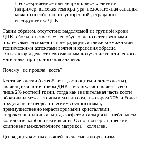
Несвоевременное или неправильное хранение
(например
, высокая температура, недостаточная санация)
может способствовать ускоренной деградации
и разрушению ДНК.
Таким образом, отсутствие выделяемой из трупной крови
ДНК в большинстве случаев обусловлено естественными
процессами разложения и деградации, а также возможными
техническими аспектами взятия и хранения образца.
Эти факторы делают невозможным получение генетического
материала, пригодного для анализа.
Почему "не прошла" кость?
Костные клетки
(остеобласты
, остеоциты и остеокласты),
являющиеся источником ДНК в костях, составляют всего
лишь 2% костной ткани, тогда как значительная часть кости
образована межклеточным матриксом, в котором 70% и более
представлено неорганическим соединениями,
преимущественно нерастворимыми кристаллами
гидроксиапатитов кальция, фосфатом кальция и в небольшом
количестве карбонатом кальция. Основной органический
компонент межклеточного матрикса – коллаген.
Деградация костных тканей после смерти организма