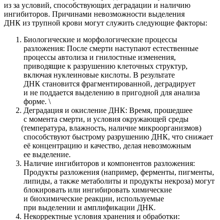
из за условий, способствующих деградации и наличию
ингибиторов. Причинами невозможности выделения
ДНК из трупной крови могут служить следующие факторы:
Биологические и морфологические процессы
разложения: После смерти наступают естественные
процессы автолиза и гнилостные изменения,
приводящие к разрушению клеточных структур,
включая нуклеиновые кислоты. В результате
ДНК становится фрагментированной, деградирует
и не поддается выделению в пригодной для анализа
форме. \
Деградация и окисление ДНК: Время, прошедшее
с момента смерти, и условия окружающей среды
(температура
, влажность, наличие микроорганизмов)
способствуют быстрому разрушению ДНК, что снижает
её концентрацию и качество, делая невозможным
ее выделение.
Наличие ингибиторов и компонентов разложения:
Продукты разложения
(например
, ферменты, пигменты,
липиды, а также метаболиты и продукты некроза) могут
блокировать или ингибировать химические
и биохимические реакции, используемые
при выделении и амплификации ДНК.
Некорректные условия хранения и обработки: