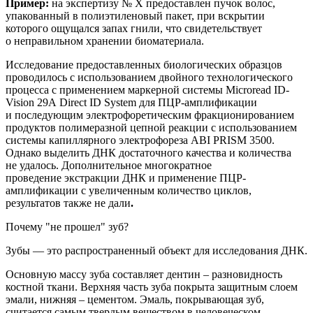
Пример:
на
экспертиз
у
№ Х
предоставлен
пучок волос,
упакованный в полиэтиленовый пакет, при вскрытии
которого ощущался запах гнили, что свидетельствует
о неправильном хранении биоматериала.
Исследование предоставленных биологических образцов
проводилось с использованием двойного технологического
процесса с применением маркерной системы
Microread
ID
-
Vision
29
A
Direct
ID
System
для ПЦР-амплификации
и последующим электрофоретическим фракционированием
продуктов полимеразной цепной реакции с использованием
системы капиллярного электрофореза ABI PRISM 3500.
Однако
выделить ДНК достаточного качества и количества
не удалось. Дополнительное
многократное
п
роведение
экстракции
ДНК и применение
ПЦР-
амплификации с увеличенным количество циклов,
результатов также не дали
.
Почему "не прошел" зуб?
Зубы — это
распространенный
объект для исследования ДНК.
Основную массу зуба составляет дентин – разновидность
костной
ткани. Верхняя часть зуба покрыта защитным слоем
эмали, нижняя – цементом. Эмаль, покрывающая зуб,
считается самым твердым веществом в человеческом