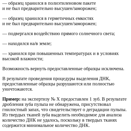
— образец хранился в полиэтиленовом пакете
и не был предварительно высушен/заморожен;
— образец хранился в герметичных емкостях
и не был предварительно высушен/заморожен;
— подвергался воздействию прямого солнечного света;
— находился на/в земле;
— хранился при повышенных температурах и
в условиях
высокой влажности;
Возможность вернуть предоставленные образцы исключена.
В результате проведения процедуры выделения ДНК,
предоставленные образцы разрушаются или полностью
уничтожаются.
Пример:
на
экспертиз
у
№ Х
предоставлен 1 зуб. В результате
др
обления зуба пульпа не обнаружена, присутствовал
гнилостный запах, что свидетельствует о деградации пульпы.
Из твердых тканей зуба выделить необходимое для анализа
количество ДНК не удалось, поскольку в твердых тканях
содержится минимальное количество ДНК.