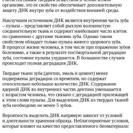
организме, это ее свойство обеспечивает дополнительную
защиту ДНК внутри зуба от воздействия внешней среды.
Наилучшим источником ДНК является в
нутренняя часть зуба
– пульпа – представляет собой рыхлую волокнистую
соединительную ткань и содержит наибольшее число клеток
по сравнению с другими тканями зуба. Однако таким
свойством обладает только пульпа живого здоров
ого зуба.
В процессе жизни человека
, в том числе при поражении зубов
болезнями, а также в результате постмортальной деградации
зуба, состояние пульпы ухудшается. В большинстве случаев
происходит полная деградация ДНК.
Твердые ткани зуба
(дентин
, эмаль и цемент) менее
подвержены деградации со временем,
но содержат
относительно небольшое количество ДНК
.
С
одержание
ядерной ДНК во внутренних частях дентина уменьшается
с возрастом
человека
, что
связано с деградацией прилежащей
к этим слоям пульпы
.
Для выделения ДНК из твердых тканей
зуба необходимо не менее 5 зубов.
Вероятность выделить ДНК напрямую зависит от условий
и длительности хранения образца. Неблагоприятные условия,
которые влияют на качество предоставленного биоматериала: