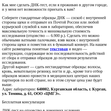
Как мне сделать ДНК-тест, если я проживаю в другом городе,
и у меня нет возможности приехать к вам?
Соберите стандартные образцы ДНК — соскоб с внутренней
стороны щеки и отправьте их Почтой России или любой
курьерской службой к нам в лабораторию, обеспечив
максимальную точность и минимальную стоимость
исследования
(отцовство
— 6.900 р.). Сделать это можно
обычными ватными палочками, взяв мазок с внутренней
стороны щеки и поместив их в бумажный конверт. На нашем
сайте размещены понятные
текстовая
и видео —
инструкции, содержащие всю последовательность действий
от сбора и отправки образцов до получения результатов
исследования.
Другой вариант — сдать нестандартные образцы: волосы,
кровь, жевательную резинку, ногти и др., кроме того отбор
образцов можно провести в медицинских центрах наших
партнеров по всей стране, но в этом случае цена уже будет
выше.
Адрес лаборатории:
640002, Курганская область, г. Курган,
ул. Томина, д. 61, ООО
«ЦМГЭ
».
Бесплатная консультация
ДНК-тест на отцовство в домашних условиях