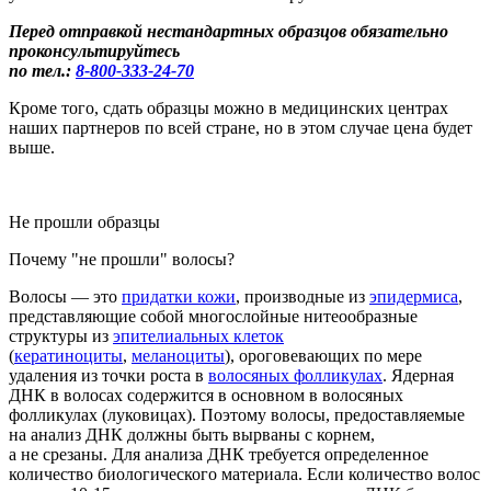
Перед отправкой нестандартных образцов обязательно
проконсультируйтесь
по тел.:
8-800
-333-24-70
Кроме того, сдать образцы можно в медицинских центрах
наших партнеров по всей стране, но в этом случае цена будет
выше.
Не прошли образцы
Почему "не прошли" волосы?
Во
лосы
— это
придатки кожи
, производные из
эпидермиса
,
представляющие собой многослойные нитеообразные
структуры из
эпителиальных клеток
(
кератиноциты
,
меланоциты
), ороговевающих по мере
удаления из точки роста в
волосяных фолликулах
.
Ядерная
ДНК в
волосах
содержится в основном в
волосяных
фол
ликулах
(луковицах
)
. Поэтому волосы, предоставляемые
на анализ ДНК должны быть вырваны с корнем
,
а не срезаны.
Для анализа ДНК требуется определенное
количество биологического материала. Если
количество волос