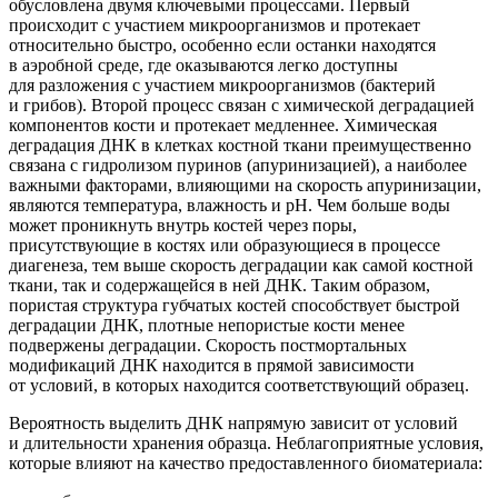
обусловлена двумя ключевыми процессами. Первый
происходит с участием микроорганизмов и протекает
относительно быстро, особенно если останки находятся
в аэробной среде, где оказываются легко доступны
для разложения с участием микроорганизмов
(бактерий
и грибов). Второй процесс связан с химической деградацией
компонентов кости и протекает медленнее. Химическая
деградация ДНК в клетках костной ткани преимущественно
связана с гидролизом пуринов
(апуринизацией
), а наиболее
важными факторами, влияющими на скорость апуринизации,
являются температура, влажность и рН. Чем больше воды
может проникнуть внутрь костей через поры,
присутствующие в костях или образующиеся в процессе
диагенеза, тем выше скорость деградации как самой костной
ткани, так и содержащейся в ней ДНК. Таким образом,
пористая структура губчатых костей способствует быстрой
деградации ДНК, плотные непористые кости менее
подвержены деградации. Скорость постмортальных
модификаций ДНК находится в прямой зависимости
от условий, в которых находится соответствующий образец.
Вероятность выделить ДНК напрямую зависит от условий
и длительности хранения образца. Неблагоприятные условия,
которые влияют на качество предоставленного биоматериала: