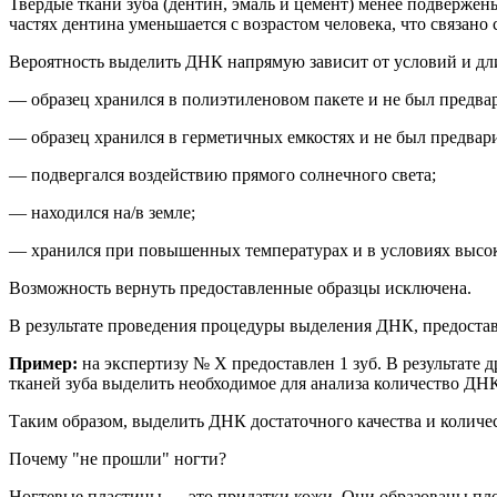
Твердые ткани зуба
(дентин
, эмаль и цемент) менее подвержен
частях дентина уменьшается с возрастом
человека
, что
связано
Вероятность выделить ДНК напрямую зависит от условий и дли
— образец хранился в полиэтиленовом пакете и не был предв
— образец хранился в герметичных емкостях и не был предва
— подвергался воздействию прямого солнечного света;
— находился на/в земле;
— хранился при повышенных температурах и
в условиях высо
Возможность вернуть предоставленные образцы исключена.
В результате проведения процедуры выделения ДНК, предоста
Пример:
на
экспертиз
у
№ Х
предоставлен 1 зуб. В результате д
тканей зуба выделить необходимое для анализа количество ДН
Таким образом,
выделить ДНК достаточного качества и количес
Почему "не прошли" ногти?
Ногтевые пластины — это придатки кожи. Они образованы пл