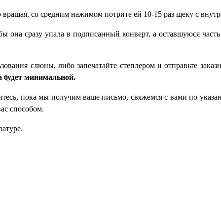
вращая, со средним нажимом потрите ей 10-15 раз щеку с внут
обы она сразу упала в подписанный конверт, а оставшуюся част
зования слюны, либо запечатайте степлером и отправьте зака
а будет минимальной.
итесь, пока мы получим ваше письмо, свяжемся с вами по указа
ас способом.
ратуре.