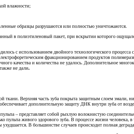
кой влажности;
авленные образцы
разрушаются или полностью уничтожаются.
ванный в полиэтиленовый пакет, при вскрытии которого ощущалс
дилось с использованием двойного технологического процесса
ектрофоретическим фракционированием продуктов полимеразно
чного качества и количества не удалось. Дополнительное
многок
также не дали
.
ной
ткани. Верхняя часть зуба покрыта защитным слоем эмали, н
о обеспечивает дополнительную защиту ДНК внутри зуба от возд
– пульпа – представляет собой рыхлую волокнистую соединител
ько пульпа живого здоров
ого зуба. В процессе жизни человека
, 
пы ухудшается. В большинстве случаев происходит полная дегра