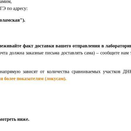
самим,
ГЭ по адресу:
коламская").
леживайте факт доставки вашего отправления в лаборатор
очта должна заказные письма доставлять сама) – сообщите нам 
напрямую зависят от количества сравниваемых участков ДНК
и более показателям (локусам).
мотреть ниже.