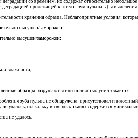
ы деградации со временем,
но содержат относительно небольшое
 с деградацией прилежащей к этим слоям пульпы
.
Для выделения 
тельности хранения образца. Неблагоприятные условия, которы
арительно высушен/заморожен;
рительно высушен/заморожен;
кой влажности;
вленные образцы разрушаются или полностью уничтожаются.
р
обления зуба пульпа не обнаружена, присутствовал гнилостный 
К не удалось, поскольку в твердых тканях содержится минималь
тва не удалось.
отно прилегающими друг к другу роговыми чешуйками, заполне