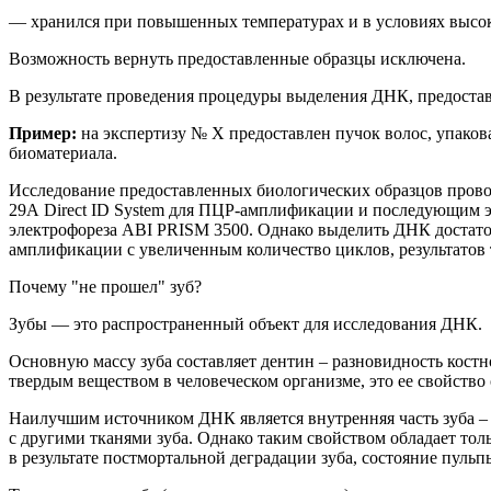
— хранился при повышенных температурах и в условиях высо
Возможность вернуть предоставленные образцы исключена.
В результате проведения процедуры выделения ДНК, предост
Пример:
на
экспертиз
у
№ Х
предоставлен
пучок волос, упако
биоматериала.
Исследование предоставленных биологических образцов прово
29
A
Direct
ID
System
для ПЦР-амплификации и последующим эл
электрофореза ABI PRISM 3500. Однако
выделить ДНК достато
амплификации с увеличенным количество циклов, результатов 
Почему "не прошел" зуб?
Зубы — это
распространенный
объект для исследования ДНК.
Основную массу зуба составляет дентин – разновидность кост
твердым веществом в человеческом организме, это ее свойств
Наилучшим источником ДНК является в
нутренняя часть зуба 
с другими тканями зуба. Однако таким свойством обладает тол
в результате постмортальной деградации зуба, состояние пуль