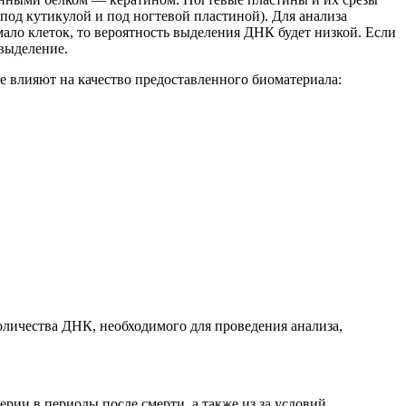
под кутикулой и под ногтевой пластиной). Для анализа
ало клеток, то вероятность выделения ДНК будет низкой.
Если
 выделение.
е влияют на качество предоставленного биоматериала:
количества ДНК, необходимого для проведения анализа
,
ии в периоды после смерти, а также из за условий,