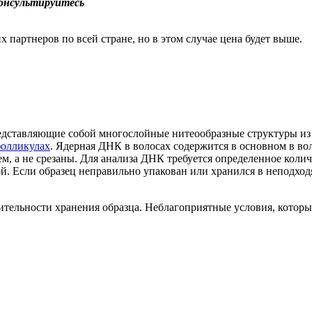
консультируйтесь
 партнеров по всей стране, но в этом случае цена будет выше.
редставляющие собой многослойные нитеообразные структуры и
фолликулах
.
Ядерная
ДНК в
волосах
содержится в основном в
во
ем
, а не срезаны.
Для анализа ДНК требуется определенное колич
й.
Если образец неправильно упакован или хранился в неподход
тельности хранения образца. Неблагоприятные условия, которы