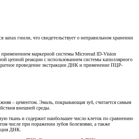
я запах гнили, что свидетельствует о неправильном хранении
 с применением маркерной системы
Microread
ID
-
Vision
й цепной реакции с использованием системы капиллярного
ратное
п
роведение
экстракции
ДНК и применение
ПЦР-
ижняя – цементом. Эмаль, покрывающая зуб, считается самым
ействия внешней среды.
ьную ткань и содержит наибольшее число клеток по сравнению
в том числе при поражении зубов болезнями, а также
дация ДНК.