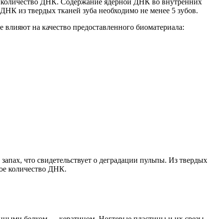
 количество ДНК
.
С
одержание ядерной ДНК во внутренних
ДНК из твердых тканей зуба необходимо не менее 5 зубов.
е влияют на качество предоставленного биоматериала:
запах, что свидетельствует о деградации пульпы. Из твердых
ное количество ДНК.
нными белком — кератином. Ногтевые пластины и их срезы