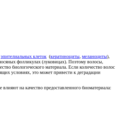
з
эпителиальных клеток
(
кератиноциты
,
меланоциты
),
лосяных фол
ликулах
(луковицах
)
. Поэтому волосы,
ество биологического материала. Если
количество волос
ящих условиях, это может привести к деградации
е влияют на качество предоставленного биоматериала: