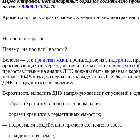
Перед отправкой нестандартных образцов обязательно про
по тел.:
8-800
-333-24-70
Кроме того, сдать образцы можно в медицинских центрах наших
Не прошли образцы
Почему "не прошли" волосы?
Во
лосы
— это
придатки кожи
, производные из
эпидермиса
, п
ороговевающих по мере удаления из точки роста в
волосяных 
предоставляемые на анализ ДНК должны быть вырваны с корн
м
еньше 10-15 штук
, то вероятность выделения ДНК будет низко
ДНК и затруднить ее выделение.
Вероятность выделить ДНК напрямую зависит от условий и дли
— образец хранился в полиэтиленовом пакете;
— образец хранился в герметичных емкостях;
— подвергался воздействию прямого солнечного света;
— находился на/в земле;