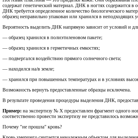
содержат
генетический
материал
.
ДНК в ногтях содержится в о
ДНК требуется определенное количество биологического матер
образец неправильно упакован или хранился в неподходящих у
Вероятность выделить ДНК напрямую зависит от условий и дли
— образец хранился в полиэтиленовом пакете;
— образец хранился в герметичных емкостях;
— подвергался воздействию прямого солнечного света;
— находился на/в земле;
— хранился при повышенных температурах и в условиях высо
Возможность вернуть предоставленные образцы исключена.
В результате проведения процедуры выделения ДНК, предоста
Пример:
на
экспертиз
у № Х
предоставлен фрагмент
одного
но
соответственно провести экспертизу не представилось возмож
Почему "не прошла" кровь?
Кровь умершего считается ненадежным объектом для выделения 