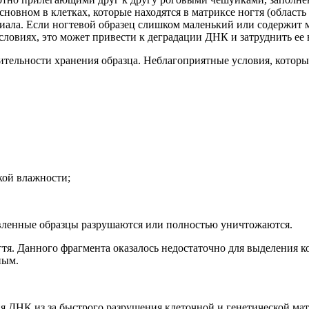
сновном в клетках, которые наход
ятся в матриксе ногтя
(область
иала. Если ногтевой образец слишком маленький или содержит м
словиях, это может привести к деградации ДНК и затруднить ее
тельности хранения образца. Неблагоприятные условия, которы
кой влажности;
вленные образцы разрушаются или полностью уничтожаются.
гтя
. Данного фрагмента оказалось недостаточно для выделения 
ным.
ДНК из за быстрого разрушения клеточной и генетической матер