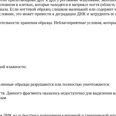
сновном в клетках, которые наход
ятся в матриксе ногтя
(область
иала. Если ногтевой образец слишком маленький или содержит м
словиях, это может привести к деградации ДНК и затруднить ее
тельности хранения образца. Неблагоприятные условия, которы
кой влажности;
вленные образцы разрушаются или полностью уничтожаются.
гтя
. Данного фрагмента оказалось недостаточно для выделения 
ным.
ДНК из за быстрого разрушения клеточной и генетической матер