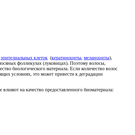
з
эпителиальных клеток
(
кератиноциты
,
меланоциты
),
лосяных фол
ликулах
(луковицах
)
. Поэтому волосы,
ество биологического материала. Если
количество волос
ящих условиях, это может привести к деградации
е влияют на качество предоставленного биоматериала: