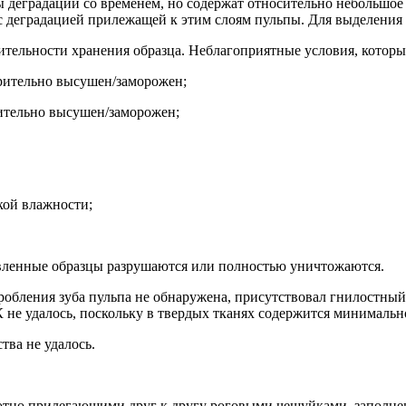
ы деградации со временем,
но содержат относительно небольшое
 с деградацией прилежащей к этим слоям пульпы
.
Для выделения 
тельности хранения образца. Неблагоприятные условия, которы
арительно высушен/заморожен;
рительно высушен/заморожен;
кой влажности;
вленные образцы разрушаются или полностью уничтожаются.
р
обления зуба пульпа не обнаружена, присутствовал гнилостный 
К не удалось, поскольку в твердых тканях содержится минималь
тва не удалось.
отно прилегающими друг к другу роговыми чешуйками, заполне