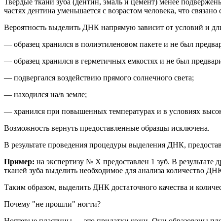
Твердые ткани зуба
(дентин
, эмаль и цемент) менее подвержен
частях дентина уменьшается с возрастом
человека
, что
связано
Вероятность выделить ДНК напрямую зависит от условий и дли
— образец хранился в полиэтиленовом пакете и не был предв
— образец хранился в герметичных емкостях и не был предва
— подвергался воздействию прямого солнечного света;
— находился на/в земле;
— хранился при повышенных температурах и
в условиях высо
Возможность вернуть предоставленные образцы исключена.
В результате проведения процедуры выделения ДНК, предоста
Пример:
на
экспертиз
у
№ Х
предоставлен 1 зуб. В результате д
тканей зуба выделить необходимое для анализа количество ДН
Таким образом,
выделить ДНК достаточного качества и количес
Почему "не прошли" ногти?
Ногтевые пластины — это придатки кожи. Они образованы пл