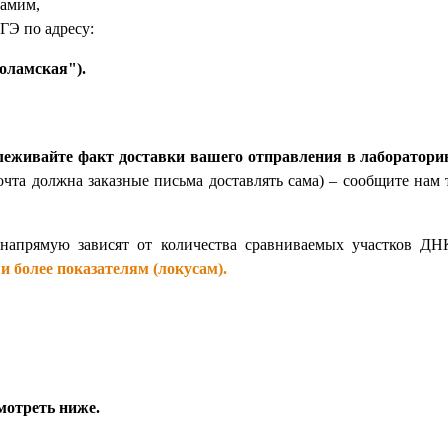
самим,
ГЭ по адресу:
коламская").
леживайте факт доставки вашего отправления в лаборатор
очта должна заказные письма доставлять сама) – сообщите нам 
напрямую зависят от количества сравниваемых участков ДНК
и более показателям (локусам).
мотреть ниже.