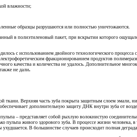
кой влажности;
авленные образцы
разрушаются или полностью уничтожаются.
ванный в полиэтиленовый пакет, при вскрытии которого ощущалс
дилось с использованием двойного технологического процесса
ектрофоретическим фракционированием продуктов полимеразно
чного качества и количества не удалось. Дополнительное
многок
также не дали
.
ной
ткани. Верхняя часть зуба покрыта защитным слоем эмали, н
о обеспечивает дополнительную защиту ДНК внутри зуба от возд
– пульпа – представляет собой рыхлую волокнистую соединител
ько пульпа живого здоров
ого зуба. В процессе жизни человека
, 
пы ухудшается. В большинстве случаев происходит полная дегра