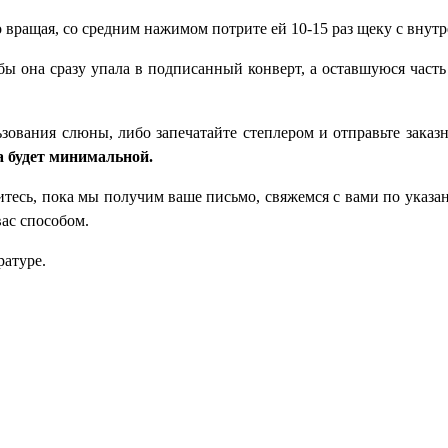
вращая, со средним нажимом потрите ей 10-15 раз щеку с внут
обы она сразу упала в подписанный конверт, а оставшуюся част
зования слюны, либо запечатайте степлером и отправьте зака
а будет минимальной.
итесь, пока мы получим ваше письмо, свяжемся с вами по указа
ас способом.
ратуре.