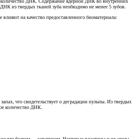
 количество ДНК
.
С
одержание ядерной ДНК во внутренних
ДНК из твердых тканей зуба необходимо не менее 5 зубов.
е влияют на качество предоставленного биоматериала:
запах, что свидетельствует о деградации пульпы. Из твердых
ное количество ДНК.
нными белком — кератином. Ногтевые пластины и их срезы