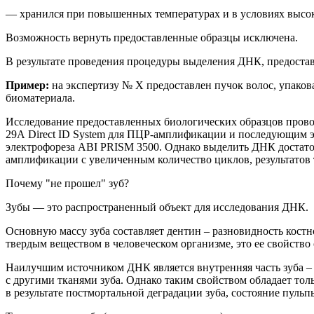
— хранился при повышенных температурах и в условиях высо
Возможность вернуть предоставленные образцы исключена.
В результате проведения процедуры выделения ДНК, предост
Пример:
на
экспертиз
у
№ Х
предоставлен
пучок волос, упако
биоматериала.
Исследование предоставленных биологических образцов прово
29
A
Direct
ID
System
для ПЦР-амплификации и последующим эл
электрофореза ABI PRISM 3500. Однако
выделить ДНК достато
амплификации с увеличенным количество циклов, результатов 
Почему "не прошел" зуб?
Зубы — это
распространенный
объект для исследования ДНК.
Основную массу зуба составляет дентин – разновидность кост
твердым веществом в человеческом организме, это ее свойств
Наилучшим источником ДНК является в
нутренняя часть зуба 
с другими тканями зуба. Однако таким свойством обладает тол
в результате постмортальной деградации зуба, состояние пуль