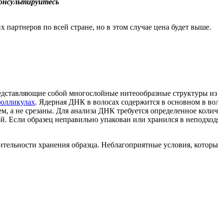
консультируйтесь
 партнеров по всей стране, но в этом случае цена будет выше.
редставляющие собой многослойные нитеообразные структуры и
фолликулах
.
Ядерная
ДНК в
волосах
содержится в основном в
во
ем
, а не срезаны.
Для анализа ДНК требуется определенное колич
й.
Если образец неправильно упакован или хранился в неподход
тельности хранения образца. Неблагоприятные условия, которы