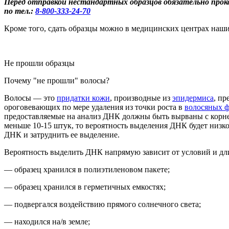
Перед отправкой нестандартных образцов обязательно про
по тел.:
8-800
-333-24-70
Кроме того, сдать образцы можно в медицинских центрах наших
Не прошли образцы
Почему "не прошли" волосы?
Во
лосы
— это
придатки кожи
, производные из
эпидермиса
, п
ороговевающих по мере удаления из точки роста в
волосяных 
предоставляемые на анализ ДНК должны быть вырваны с корн
м
еньше 10-15 штук
, то вероятность выделения ДНК будет низко
ДНК и затруднить ее выделение.
Вероятность выделить ДНК напрямую зависит от условий и дли
— образец хранился в полиэтиленовом пакете;
— образец хранился в герметичных емкостях;
— подвергался воздействию прямого солнечного света;
— находился на/в земле;