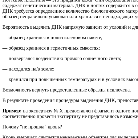
содержат
генетический
материал
.
ДНК в ногтях содержится в о
ДНК требуется определенное количество биологического матер
образец неправильно упакован или хранился в неподходящих у
Вероятность выделить ДНК напрямую зависит от условий и дли
— образец хранился в полиэтиленовом пакете;
— образец хранился в герметичных емкостях;
— подвергался воздействию прямого солнечного света;
— находился на/в земле;
— хранился при повышенных температурах и в условиях высо
Возможность вернуть предоставленные образцы исключена.
В результате проведения процедуры выделения ДНК, предоста
Пример:
на
экспертиз
у № Х
предоставлен фрагмент
одного
но
соответственно провести экспертизу не представилось возмож
Почему "не прошла" кровь?
Кровь умершего считается ненадежным объектом для выделения 