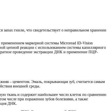
я запах гнили, что свидетельствует о неправильном хранении
 с применением маркерной системы
Microread
ID
-
Vision
й цепной реакции с использованием системы капиллярного
ратное
п
роведение
экстракции
ДНК и применение
ПЦР-
ижняя – цементом. Эмаль, покрывающая зуб, считается самым
ействия внешней среды.
ьную ткань и содержит наибольшее число клеток по сравнению
в том числе при поражении зубов болезнями, а также
дация ДНК.