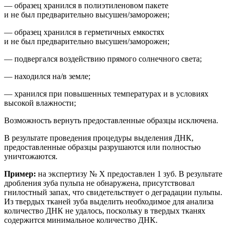
— образец хранился в полиэтиленовом пакете
и не был предварительно высушен/заморожен;
— образец хранился в герметичных емкостях
и не был предварительно высушен/заморожен;
— подвергался воздействию прямого солнечного света;
— находился на/в земле;
— хранился при повышенных температурах и
в условиях
высокой влажности;
Возможность вернуть предоставленные образцы исключена.
В результате проведения процедуры выделения ДНК,
предоставленные образцы разрушаются или полностью
уничтожаются.
Пример:
на
экспертиз
у
№ Х
предоставлен 1 зуб. В результате
др
обления зуба пульпа не обнаружена, присутствовал
гнилостный запах, что свидетельствует о деградации пульпы.
Из твердых тканей зуба выделить необходимое для анализа
количество ДНК не удалось, поскольку в твердых тканях
содержится минимальное количество ДНК.