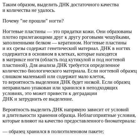
Таким образом,
выделить ДНК достаточного качества
и количества не удалось.
Почему "не прошли" ногти?
Ногтевые пластины — это придатки кожи. Они образованы
плотно прилегающими друг к другу роговыми чешуйками,
заполненными белком — кератином. Ногтевые пластины
и их срезы содержат
генетический
материал
.
ДНК в ногтях
содержится в основном в клетках, которые наход
ятся
в матриксе ногтя
(область
под кутикулой и под ногтевой
пластиной). Для анализа ДНК требуется определенное
количество биологического материала. Если ногтевой образец
слишком маленький или содержит мало клеток,
то вероятность выделения ДНК будет низкой.
Если образец
неправильно упакован или хранился в неподходящих
условиях, это может привести к деградации
ДНК и затруднить ее выделение.
Вероятность выделить ДНК напрямую зависит от условий
и длительности хранения образца. Неблагоприятные условия,
которые влияют на качество предоставленного биоматериала:
— образец хранился в полиэтиленовом пакете;