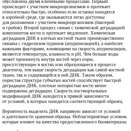
обусловлена двумя ключевыми процессами. Первый
происходит с участием микроорганизмов и протекает
относительно быстро, особенно если останки находятся
в аэробной среде, где оказываются легко доступны
для разложения с участием микроорганизмов
(бактерий
и грибов). Второй процесс связан с химической деградацией
компонентов кости и протекает медленнее. Химическая
деградация ДНК в клетках костной ткани преимущественно
связана с гидролизом пуринов
(апуринизацией
), а наиболее
важными факторами, влияющими на скорость апуринизации,
являются температура, влажность и рН. Чем больше воды
может проникнуть внутрь костей через поры,
присутствующие в костях или образующиеся в процессе
диагенеза, тем выше скорость деградации как самой костной
ткани, так и содержащейся в ней ДНК. Таким образом,
пористая структура губчатых костей способствует быстрой
деградации ДНК, плотные непористые кости менее
подвержены деградации. Скорость постмортальных
модификаций ДНК находится в прямой зависимости
от условий, в которых находится соответствующий образец.
Вероятность выделить ДНК напрямую зависит от условий
и длительности хранения образца. Неблагоприятные условия,
которые влияют на качество предоставленного биоматериала: