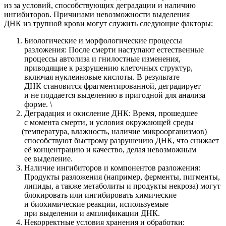
из за условий, способствующих деградации и наличию
ингибиторов. Причинами невозможности выделения
ДНК из трупной крови могут служить следующие факторы:
Биологические и морфологические процессы
разложения: После смерти наступают естественные
процессы автолиза и гнилостные изменения,
приводящие к разрушению клеточных структур,
включая нуклеиновые кислоты. В результате
ДНК становится фрагментированной, деградирует
и не поддается выделению в пригодной для анализа
форме. \
Деградация и окисление ДНК: Время, прошедшее
с момента смерти, и условия окружающей среды
(температура
, влажность, наличие микроорганизмов)
способствуют быстрому разрушению ДНК, что снижает
её концентрацию и качество, делая невозможным
ее выделение.
Наличие ингибиторов и компонентов разложения:
Продукты разложения
(например
, ферменты, пигменты,
липиды, а также метаболиты и продукты некроза) могут
блокировать или ингибировать химические
и биохимические реакции, используемые
при выделении и амплификации ДНК.
Некорректные условия хранения и обработки: