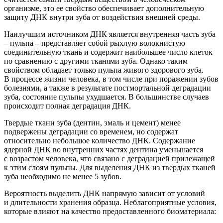
организме, это ее свойство обеспечивает дополнительную
защиту ДНК внутри зуба от воздействия внешней среды.
Наилучшим источником ДНК является в
нутренняя часть зуба
– пульпа – представляет собой рыхлую волокнистую
соединительную ткань и содержит наибольшее число клеток
по сравнению с другими тканями зуба. Однако таким
свойством обладает только пульпа живого здоров
ого зуба.
В процессе жизни человека
, в том числе при поражении зубов
болезнями, а также в результате постмортальной деградации
зуба, состояние пульпы ухудшается. В большинстве случаев
происходит полная деградация ДНК.
Твердые ткани зуба
(дентин
, эмаль и цемент) менее
подвержены деградации со временем,
но содержат
относительно небольшое количество ДНК
.
С
одержание
ядерной ДНК во внутренних частях дентина уменьшается
с возрастом
человека
, что
связано с деградацией прилежащей
к этим слоям пульпы
.
Для выделения ДНК из твердых тканей
зуба необходимо не менее 5 зубов.
Вероятность выделить ДНК напрямую зависит от условий
и длительности хранения образца. Неблагоприятные условия,
которые влияют на качество предоставленного биоматериала: