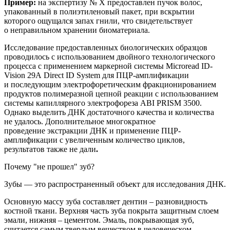
Пример:
на
экспертиз
у
№ Х
предоставлен
пучок волос,
упакованный в полиэтиленовый пакет, при вскрытии
которого ощущался запах гнили, что свидетельствует
о неправильном хранении биоматериала.
Исследование предоставленных биологических образцов
проводилось с использованием двойного технологического
процесса с применением маркерной системы
Microread
ID
-
Vision
29
A
Direct
ID
System
для ПЦР-амплификации
и последующим электрофоретическим фракционированием
продуктов полимеразной цепной реакции с использованием
системы капиллярного электрофореза ABI PRISM 3500.
Однако
выделить ДНК достаточного качества и количества
не удалось. Дополнительное
многократное
п
роведение
экстракции
ДНК и применение
ПЦР-
амплификации с увеличенным количество циклов,
результатов также не дали
.
Почему "не прошел" зуб?
Зубы — это
распространенный
объект для исследования ДНК.
Основную массу зуба составляет дентин – разновидность
костной
ткани. Верхняя часть зуба покрыта защитным слоем
эмали, нижняя – цементом. Эмаль, покрывающая зуб,
считается самым твердым веществом в человеческом