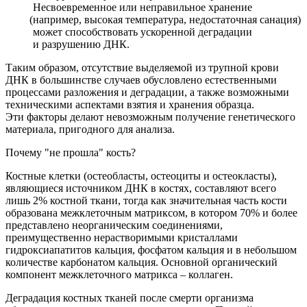
Несвоевременное или неправильное хранение
(например
, высокая температура, недостаточная санация)
может способствовать ускоренной деградации
и разрушению ДНК.
Таким образом, отсутствие выделяемой из трупной крови
ДНК в большинстве случаев обусловлено естественными
процессами разложения и деградации, а также возможными
техническими аспектами взятия и хранения образца.
Эти факторы делают невозможным получение генетического
материала, пригодного для анализа.
Почему "не прошла" кость?
Костные клетки
(остеобласты
, остеоциты и остеокласты),
являющиеся источником ДНК в костях, составляют всего
лишь 2% костной ткани, тогда как значительная часть кости
образована межклеточным матриксом, в котором 70% и более
представлено неорганическим соединениями,
преимущественно нерастворимыми кристаллами
гидроксиапатитов кальция, фосфатом кальция и в небольшом
количестве карбонатом кальция. Основной органический
компонент межклеточного матрикса – коллаген.
Деградация костных тканей после смерти организма