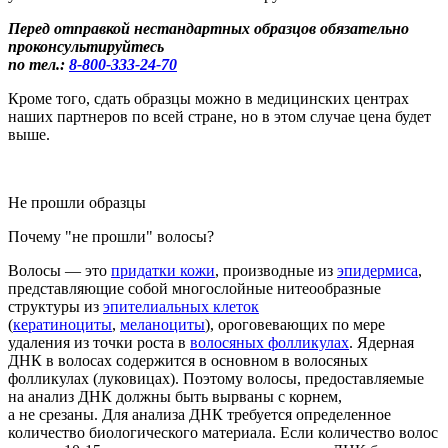
Перед отправкой нестандартных образцов обязательно
проконсультируйтесь
по тел.:
8-800
-333-24-70
Кроме того, сдать образцы можно в медицинских центрах
наших партнеров по всей стране, но в этом случае цена будет
выше.
Не прошли образцы
Почему "не прошли" волосы?
Во
лосы
— это
придатки кожи
, производные из
эпидермиса
,
представляющие собой многослойные нитеообразные
структуры из
эпителиальных клеток
(
кератиноциты
,
меланоциты
), ороговевающих по мере
удаления из точки роста в
волосяных фолликулах
.
Ядерная
ДНК в
волосах
содержится в основном в
волосяных
фол
ликулах
(луковицах
)
. Поэтому волосы, предоставляемые
на анализ ДНК должны быть вырваны с корнем
,
а не срезаны.
Для анализа ДНК требуется определенное
количество биологического материала. Если
количество волос