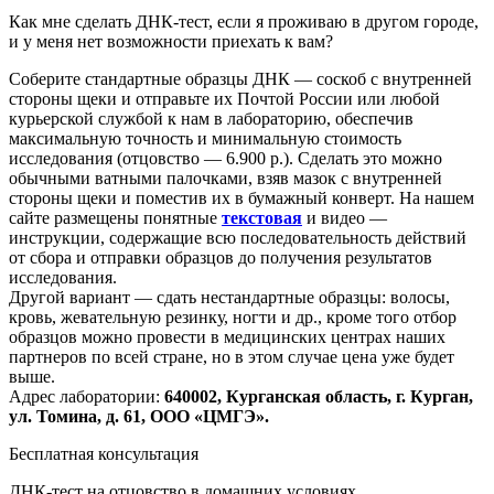
Как мне сделать ДНК-тест, если я проживаю в другом городе,
и у меня нет возможности приехать к вам?
Соберите стандартные образцы ДНК — соскоб с внутренней
стороны щеки и отправьте их Почтой России или любой
курьерской службой к нам в лабораторию, обеспечив
максимальную точность и минимальную стоимость
исследования
(отцовство
— 6.900 р.). Сделать это можно
обычными ватными палочками, взяв мазок с внутренней
стороны щеки и поместив их в бумажный конверт. На нашем
сайте размещены понятные
текстовая
и видео —
инструкции, содержащие всю последовательность действий
от сбора и отправки образцов до получения результатов
исследования.
Другой вариант — сдать нестандартные образцы: волосы,
кровь, жевательную резинку, ногти и др., кроме того отбор
образцов можно провести в медицинских центрах наших
партнеров по всей стране, но в этом случае цена уже будет
выше.
Адрес лаборатории:
640002, Курганская область, г. Курган,
ул. Томина, д. 61, ООО
«ЦМГЭ
».
Бесплатная консультация
ДНК-тест на отцовство в домашних условиях