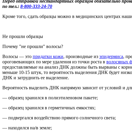
Перед отправкой нестандартных образцов обязательно про
по тел.:
8-800
-333-24-70
Кроме того, сдать образцы можно в медицинских центрах наших
Не прошли образцы
Почему "не прошли" волосы?
Во
лосы
— это
придатки кожи
, производные из
эпидермиса
, п
ороговевающих по мере удаления из точки роста в
волосяных 
предоставляемые на анализ ДНК должны быть вырваны с корн
м
еньше 10-15 штук
, то вероятность выделения ДНК будет низко
ДНК и затруднить ее выделение.
Вероятность выделить ДНК напрямую зависит от условий и дли
— образец хранился в полиэтиленовом пакете;
— образец хранился в герметичных емкостях;
— подвергался воздействию прямого солнечного света;
— находился на/в земле;