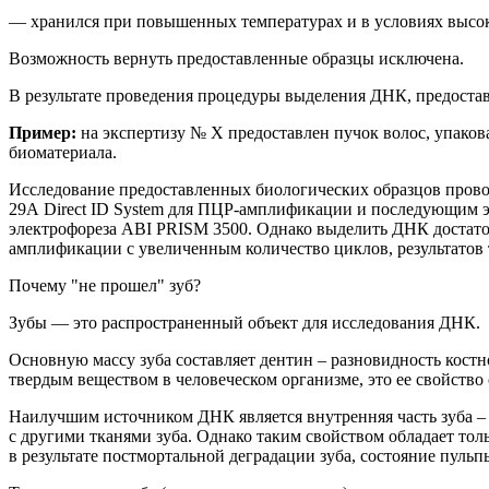
— хранился при повышенных температурах и в условиях высо
Возможность вернуть предоставленные образцы исключена.
В результате проведения процедуры выделения ДНК, предост
Пример:
на
экспертиз
у
№ Х
предоставлен
пучок волос, упако
биоматериала.
Исследование предоставленных биологических образцов прово
29
A
Direct
ID
System
для ПЦР-амплификации и последующим эл
электрофореза ABI PRISM 3500. Однако
выделить ДНК достато
амплификации с увеличенным количество циклов, результатов 
Почему "не прошел" зуб?
Зубы — это
распространенный
объект для исследования ДНК.
Основную массу зуба составляет дентин – разновидность кост
твердым веществом в человеческом организме, это ее свойств
Наилучшим источником ДНК является в
нутренняя часть зуба 
с другими тканями зуба. Однако таким свойством обладает тол
в результате постмортальной деградации зуба, состояние пуль