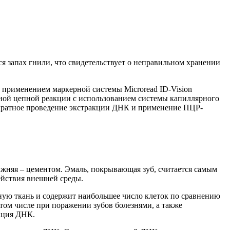
я запах гнили, что свидетельствует о неправильном хранении
 с применением маркерной системы
Microread
ID
-
Vision
й цепной реакции с использованием системы капиллярного
ратное
п
роведение
экстракции
ДНК и применение
ПЦР-
ижняя – цементом. Эмаль, покрывающая зуб, считается самым
ействия внешней среды.
ьную ткань и содержит наибольшее число клеток по сравнению
в том числе при поражении зубов болезнями, а также
дация ДНК.