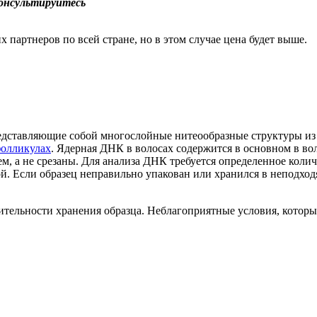
консультируйтесь
 партнеров по всей стране, но в этом случае цена будет выше.
редставляющие собой многослойные нитеообразные структуры и
фолликулах
.
Ядерная
ДНК в
волосах
содержится в основном в
во
ем
, а не срезаны.
Для анализа ДНК требуется определенное колич
й.
Если образец неправильно упакован или хранился в неподход
тельности хранения образца. Неблагоприятные условия, которы