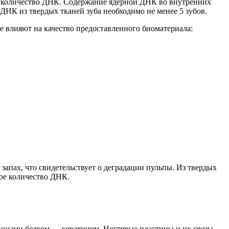
 количество ДНК
.
С
одержание ядерной ДНК во внутренних
ДНК из твердых тканей зуба необходимо не менее 5 зубов.
е влияют на качество предоставленного биоматериала:
запах, что свидетельствует о деградации пульпы. Из твердых
ное количество ДНК.
нными белком — кератином. Ногтевые пластины и их срезы