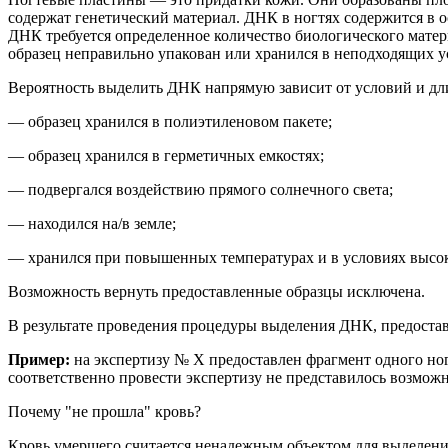
содержат
генетический
материал
.
ДНК в ногтях содержится в о
ДНК требуется определенное количество биологического матер
образец неправильно упакован или хранился в неподходящих у
Вероятность выделить ДНК напрямую зависит от условий и дли
— образец хранился в полиэтиленовом пакете;
— образец хранился в герметичных емкостях;
— подвергался воздействию прямого солнечного света;
— находился на/в земле;
— хранился при повышенных температурах и в условиях высо
Возможность вернуть предоставленные образцы исключена.
В результате проведения процедуры выделения ДНК, предоста
Пример:
на
экспертиз
у № Х
предоставлен фрагмент
одного
но
соответственно провести экспертизу не представилось возмож
Почему "не прошла" кровь?
Кровь умершего считается ненадежным объектом для выделения 