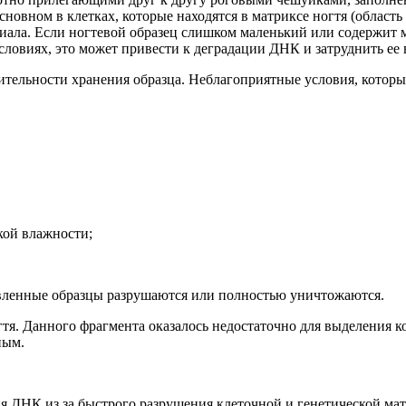
сновном в клетках, которые наход
ятся в матриксе ногтя
(область
иала. Если ногтевой образец слишком маленький или содержит м
словиях, это может привести к деградации ДНК и затруднить ее
тельности хранения образца. Неблагоприятные условия, которы
кой влажности;
вленные образцы разрушаются или полностью уничтожаются.
гтя
. Данного фрагмента оказалось недостаточно для выделения 
ным.
ДНК из за быстрого разрушения клеточной и генетической матер