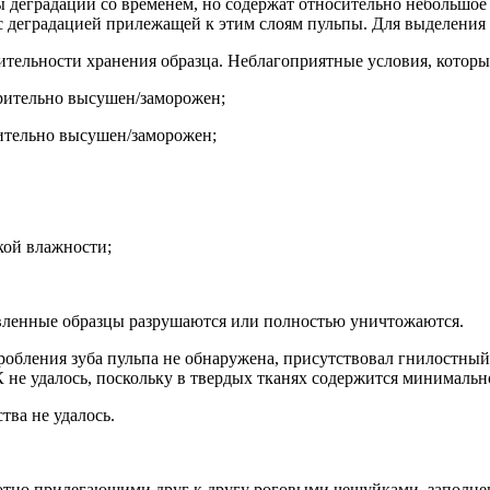
ы деградации со временем,
но содержат относительно небольшое
 с деградацией прилежащей к этим слоям пульпы
.
Для выделения 
тельности хранения образца. Неблагоприятные условия, которы
арительно высушен/заморожен;
рительно высушен/заморожен;
кой влажности;
вленные образцы разрушаются или полностью уничтожаются.
р
обления зуба пульпа не обнаружена, присутствовал гнилостный 
К не удалось, поскольку в твердых тканях содержится минималь
тва не удалось.
отно прилегающими друг к другу роговыми чешуйками, заполне