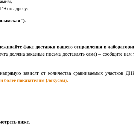
самим,
ГЭ по адресу:
коламская").
леживайте факт доставки вашего отправления в лаборатор
очта должна заказные письма доставлять сама) – сообщите нам 
напрямую зависят от количества сравниваемых участков ДНК
и более показателям (локусам).
мотреть ниже.