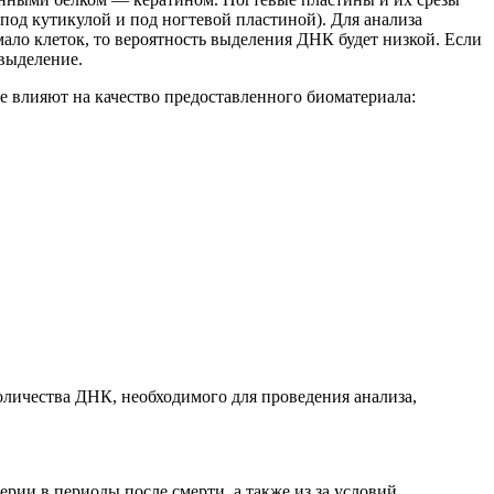
под кутикулой и под ногтевой пластиной). Для анализа
ало клеток, то вероятность выделения ДНК будет низкой.
Если
 выделение.
е влияют на качество предоставленного биоматериала:
количества ДНК, необходимого для проведения анализа
,
ии в периоды после смерти, а также из за условий,