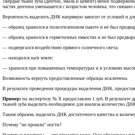
Твердые ткани зуба
(дентин
, эмаль и цемент) менее подвержен
частях дентина уменьшается с возрастом
человека
, что
связано
Вероятность выделить ДНК напрямую зависит от условий и дли
— образец хранился в полиэтиленовом пакете и не был предв
— образец хранился в герметичных емкостях и не был предва
— подвергался воздействию прямого солнечного света;
— находился на/в земле;
— хранился при повышенных температурах и
в условиях высо
Возможность вернуть предоставленные образцы исключена.
В результате проведения процедуры выделения ДНК, предоста
Пример:
на
экспертиз
у
№ Х
предоставлен 1 зуб. В результате д
тканей зуба выделить необходимое для анализа количество ДН
Таким образом,
выделить ДНК достаточного качества и количес
Почему "не прошли" ногти?
Ногтевые пластины — это придатки кожи. Они образованы пл