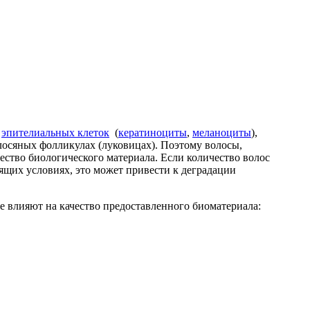
з
эпителиальных клеток
(
кератиноциты
,
меланоциты
),
лосяных фол
ликулах
(луковицах
)
. Поэтому волосы,
ество биологического материала. Если
количество волос
ящих условиях, это может привести к деградации
е влияют на качество предоставленного биоматериала: