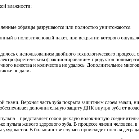
кой влажности;
авленные образцы
разрушаются или полностью уничтожаются.
ванный в полиэтиленовый пакет, при вскрытии которого ощущалс
дилось с использованием двойного технологического процесса
ектрофоретическим фракционированием продуктов полимеразно
чного качества и количества не удалось. Дополнительное
многок
также не дали
.
ной
ткани. Верхняя часть зуба покрыта защитным слоем эмали, н
о обеспечивает дополнительную защиту ДНК внутри зуба от возд
– пульпа – представляет собой рыхлую волокнистую соединител
ько пульпа живого здоров
ого зуба. В процессе жизни человека
, 
пы ухудшается. В большинстве случаев происходит полная дегра