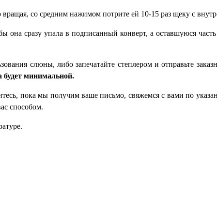
вращая, со средним нажимом потрите ей 10-15 раз щеку с внут
обы она сразу упала в подписанный конверт, а оставшуюся част
зования слюны, либо запечатайте степлером и отправьте зака
а будет минимальной.
итесь, пока мы получим ваше письмо, свяжемся с вами по указа
ас способом.
ратуре.