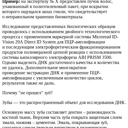
Пример:
на
экспертиз
у
№ Х
предоставлен
пучок волос,
упакованный в полиэтиленовый пакет, при вскрытии
которого ощущался запах гнили, что свидетельствует
о неправильном хранении биоматериала.
Исследование предоставленных биологических образцов
проводилось с использованием двойного технологического
процесса с применением маркерной системы
Microread
ID
-
Vision
29
A
Direct
ID
System
для ПЦР-амплификации
и последующим электрофоретическим фракционированием
продуктов полимеразной цепной реакции с использованием
системы капиллярного электрофореза ABI PRISM 3500.
Однако
выделить ДНК достаточного качества и количества
не удалось. Дополнительное
многократное
п
роведение
экстракции
ДНК и применение
ПЦР-
амплификации с увеличенным количество циклов,
результатов также не дали
.
Почему "не прошел" зуб?
Зубы — это
распространенный
объект для исследования ДНК.
Основную массу зуба составляет дентин – разновидность
костной
ткани. Верхняя часть зуба покрыта защитным слоем
эмали, нижняя – цементом. Эмаль, покрывающая зуб,
считается самым твердым веществом в человеческом