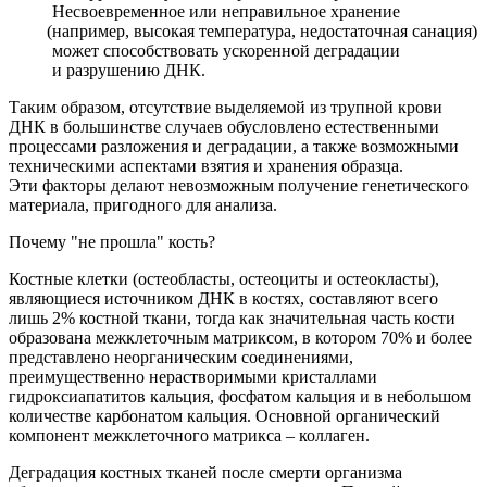
Несвоевременное или неправильное хранение
(например
, высокая температура, недостаточная санация)
может способствовать ускоренной деградации
и разрушению ДНК.
Таким образом, отсутствие выделяемой из трупной крови
ДНК в большинстве случаев обусловлено естественными
процессами разложения и деградации, а также возможными
техническими аспектами взятия и хранения образца.
Эти факторы делают невозможным получение генетического
материала, пригодного для анализа.
Почему "не прошла" кость?
Костные клетки
(остеобласты
, остеоциты и остеокласты),
являющиеся источником ДНК в костях, составляют всего
лишь 2% костной ткани, тогда как значительная часть кости
образована межклеточным матриксом, в котором 70% и более
представлено неорганическим соединениями,
преимущественно нерастворимыми кристаллами
гидроксиапатитов кальция, фосфатом кальция и в небольшом
количестве карбонатом кальция. Основной органический
компонент межклеточного матрикса – коллаген.
Деградация костных тканей после смерти организма