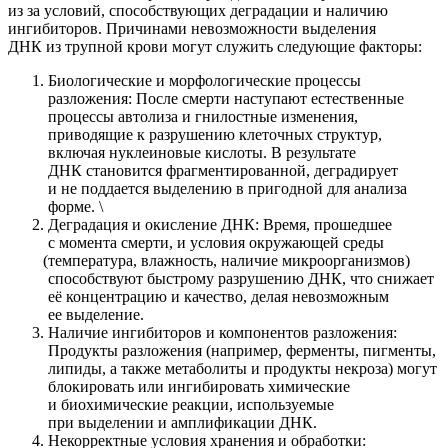
из за условий, способствующих деградации и наличию
ингибиторов. Причинами невозможности выделения
ДНК из трупной крови могут служить следующие факторы:
Биологические и морфологические процессы
разложения: После смерти наступают естественные
процессы автолиза и гнилостные изменения,
приводящие к разрушению клеточных структур,
включая нуклеиновые кислоты. В результате
ДНК становится фрагментированной, деградирует
и не поддается выделению в пригодной для анализа
форме. \
Деградация и окисление ДНК: Время, прошедшее
с момента смерти, и условия окружающей среды
(температура
, влажность, наличие микроорганизмов)
способствуют быстрому разрушению ДНК, что снижает
её концентрацию и качество, делая невозможным
ее выделение.
Наличие ингибиторов и компонентов разложения:
Продукты разложения
(например
, ферменты, пигменты,
липиды, а также метаболиты и продукты некроза) могут
блокировать или ингибировать химические
и биохимические реакции, используемые
при выделении и амплификации ДНК.
Некорректные условия хранения и обработки: