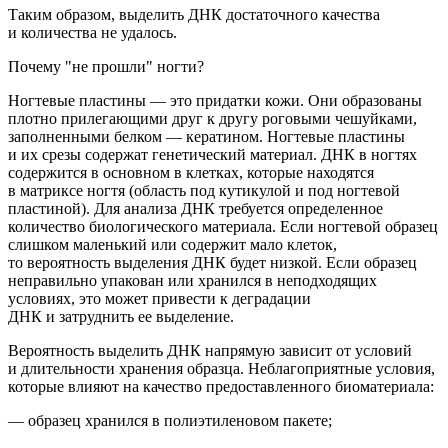
Таким образом,
выделить ДНК достаточного качества
и количества не удалось.
Почему "не прошли" ногти?
Ногтевые пластины — это придатки кожи. Они образованы
плотно прилегающими друг к другу роговыми чешуйками,
заполненными белком — кератином. Ногтевые пластины
и их срезы содержат
генетический
материал
.
ДНК в ногтях
содержится в основном в клетках, которые наход
ятся
в матриксе ногтя
(область
под кутикулой и под ногтевой
пластиной). Для анализа ДНК требуется определенное
количество биологического материала. Если ногтевой образец
слишком маленький или содержит мало клеток,
то вероятность выделения ДНК будет низкой.
Если образец
неправильно упакован или хранился в неподходящих
условиях, это может привести к деградации
ДНК и затруднить ее выделение.
Вероятность выделить ДНК напрямую зависит от условий
и длительности хранения образца. Неблагоприятные условия,
которые влияют на качество предоставленного биоматериала:
— образец хранился в полиэтиленовом пакете;