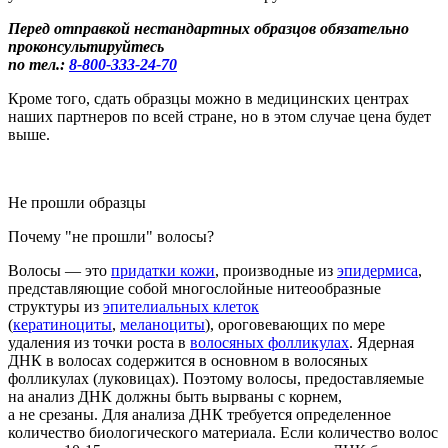
Перед отправкой нестандартных образцов обязательно
проконсультируйтесь
по тел.:
8-800
-333-24-70
Кроме того, сдать образцы можно в медицинских центрах
наших партнеров по всей стране, но в этом случае цена будет
выше.
Не прошли образцы
Почему "не прошли" волосы?
Во
лосы
— это
придатки кожи
, производные из
эпидермиса
,
представляющие собой многослойные нитеообразные
структуры из
эпителиальных клеток
(
кератиноциты
,
меланоциты
), ороговевающих по мере
удаления из точки роста в
волосяных фолликулах
.
Ядерная
ДНК в
волосах
содержится в основном в
волосяных
фол
ликулах
(луковицах
)
. Поэтому волосы, предоставляемые
на анализ ДНК должны быть вырваны с корнем
,
а не срезаны.
Для анализа ДНК требуется определенное
количество биологического материала. Если
количество волос