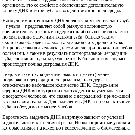
организме, это ее свойство обеспечивает дополнительную
защиту ДНК внутри зуба от воздействия внешней среды.
Наилучшим источником ДНК является в
нутренняя часть зуба
– пульпа – представляет собой рыхлую волокнистую
соединительную ткань и содержит наибольшее число клеток
по сравнению с другими тканями зуба. Однако таким
свойством обладает только пульпа живого здоров
ого зуба.
В процессе жизни человека
, в том числе при поражении зубов
болезнями, а также в результате постмортальной деградации
зуба, состояние пульпы ухудшается. В большинстве случаев
происходит полная деградация ДНК.
Твердые ткани зуба
(дентин
, эмаль и цемент) менее
подвержены деградации со временем,
но содержат
относительно небольшое количество ДНК
.
С
одержание
ядерной ДНК во внутренних частях дентина уменьшается
с возрастом
человека
, что
связано с деградацией прилежащей
к этим слоям пульпы
.
Для выделения ДНК из твердых тканей
зуба необходимо не менее 5 зубов.
Вероятность выделить ДНК напрямую зависит от условий
и длительности хранения образца. Неблагоприятные условия,
которые влияют на качество предоставленного биоматериала: