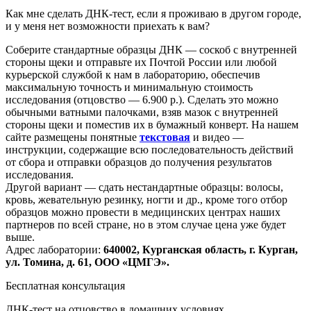
Как мне сделать ДНК-тест, если я проживаю в другом городе,
и у меня нет возможности приехать к вам?
Соберите стандартные образцы ДНК — соскоб с внутренней
стороны щеки и отправьте их Почтой России или любой
курьерской службой к нам в лабораторию, обеспечив
максимальную точность и минимальную стоимость
исследования
(отцовство
— 6.900 р.). Сделать это можно
обычными ватными палочками, взяв мазок с внутренней
стороны щеки и поместив их в бумажный конверт. На нашем
сайте размещены понятные
текстовая
и видео —
инструкции, содержащие всю последовательность действий
от сбора и отправки образцов до получения результатов
исследования.
Другой вариант — сдать нестандартные образцы: волосы,
кровь, жевательную резинку, ногти и др., кроме того отбор
образцов можно провести в медицинских центрах наших
партнеров по всей стране, но в этом случае цена уже будет
выше.
Адрес лаборатории:
640002, Курганская область, г. Курган,
ул. Томина, д. 61, ООО
«ЦМГЭ
».
Бесплатная консультация
ДНК-тест на отцовство в домашних условиях