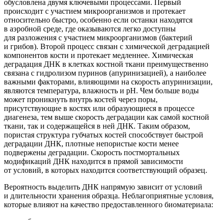
обусловлена двумя ключевыми процессами. Первый
происходит с участием микроорганизмов и протекает
относительно быстро, особенно если останки находятся
в аэробной среде, где оказываются легко доступны
для разложения с участием микроорганизмов
(бактерий
и грибов). Второй процесс связан с химической деградацией
компонентов кости и протекает медленнее. Химическая
деградация ДНК в клетках костной ткани преимущественно
связана с гидролизом пуринов
(апуринизацией
), а наиболее
важными факторами, влияющими на скорость апуринизации,
являются температура, влажность и рН. Чем больше воды
может проникнуть внутрь костей через поры,
присутствующие в костях или образующиеся в процессе
диагенеза, тем выше скорость деградации как самой костной
ткани, так и содержащейся в ней ДНК. Таким образом,
пористая структура губчатых костей способствует быстрой
деградации ДНК, плотные непористые кости менее
подвержены деградации. Скорость постмортальных
модификаций ДНК находится в прямой зависимости
от условий, в которых находится соответствующий образец.
Вероятность выделить ДНК напрямую зависит от условий
и длительности хранения образца. Неблагоприятные условия,
которые влияют на качество предоставленного биоматериала: