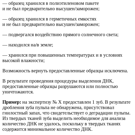
— образец хранился в полиэтиленовом пакете
и не был предварительно высушен/заморожен;
— образец хранился в герметичных емкостях
и не был предварительно высушен/заморожен;
— подвергался воздействию прямого солнечного света;
— находился на/в земле;
— хранился при повышенных температурах и
в условиях
высокой влажности;
Возможность вернуть предоставленные образцы исключена.
В результате проведения процедуры выделения ДНК,
предоставленные образцы разрушаются или полностью
уничтожаются.
Пример:
на
экспертиз
у
№ Х
предоставлен 1 зуб. В результате
др
обления зуба пульпа не обнаружена, присутствовал
гнилостный запах, что свидетельствует о деградации пульпы.
Из твердых тканей зуба выделить необходимое для анализа
количество ДНК не удалось, поскольку в твердых тканях
содержится минимальное количество ДНК.