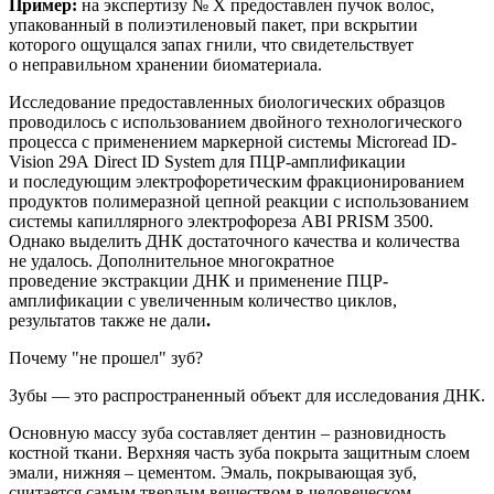
Пример:
на
экспертиз
у
№ Х
предоставлен
пучок волос,
упакованный в полиэтиленовый пакет, при вскрытии
которого ощущался запах гнили, что свидетельствует
о неправильном хранении биоматериала.
Исследование предоставленных биологических образцов
проводилось с использованием двойного технологического
процесса с применением маркерной системы
Microread
ID
-
Vision
29
A
Direct
ID
System
для ПЦР-амплификации
и последующим электрофоретическим фракционированием
продуктов полимеразной цепной реакции с использованием
системы капиллярного электрофореза ABI PRISM 3500.
Однако
выделить ДНК достаточного качества и количества
не удалось. Дополнительное
многократное
п
роведение
экстракции
ДНК и применение
ПЦР-
амплификации с увеличенным количество циклов,
результатов также не дали
.
Почему "не прошел" зуб?
Зубы — это
распространенный
объект для исследования ДНК.
Основную массу зуба составляет дентин – разновидность
костной
ткани. Верхняя часть зуба покрыта защитным слоем
эмали, нижняя – цементом. Эмаль, покрывающая зуб,
считается самым твердым веществом в человеческом