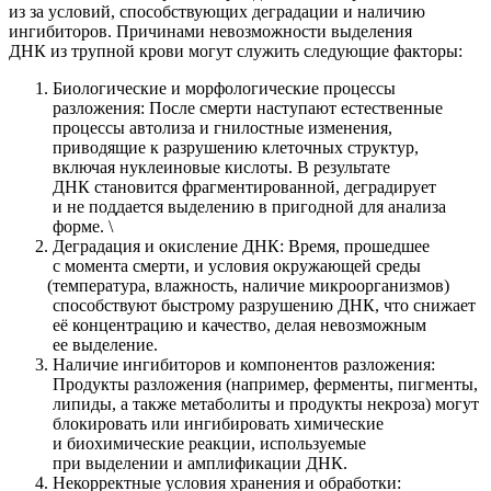
из за условий, способствующих деградации и наличию
ингибиторов. Причинами невозможности выделения
ДНК из трупной крови могут служить следующие факторы:
Биологические и морфологические процессы
разложения: После смерти наступают естественные
процессы автолиза и гнилостные изменения,
приводящие к разрушению клеточных структур,
включая нуклеиновые кислоты. В результате
ДНК становится фрагментированной, деградирует
и не поддается выделению в пригодной для анализа
форме. \
Деградация и окисление ДНК: Время, прошедшее
с момента смерти, и условия окружающей среды
(температура
, влажность, наличие микроорганизмов)
способствуют быстрому разрушению ДНК, что снижает
её концентрацию и качество, делая невозможным
ее выделение.
Наличие ингибиторов и компонентов разложения:
Продукты разложения
(например
, ферменты, пигменты,
липиды, а также метаболиты и продукты некроза) могут
блокировать или ингибировать химические
и биохимические реакции, используемые
при выделении и амплификации ДНК.
Некорректные условия хранения и обработки: