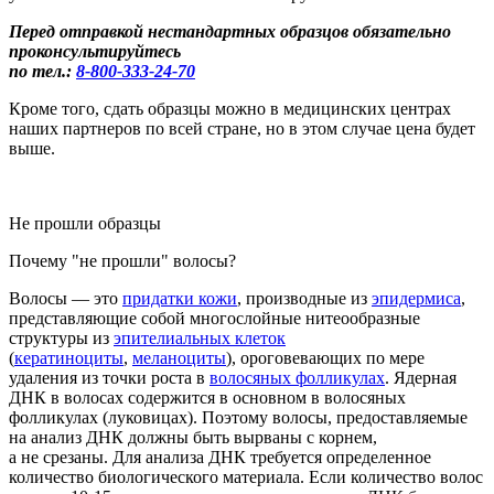
Перед отправкой нестандартных образцов обязательно
проконсультируйтесь
по тел.:
8-800
-333-24-70
Кроме того, сдать образцы можно в медицинских центрах
наших партнеров по всей стране, но в этом случае цена будет
выше.
Не прошли образцы
Почему "не прошли" волосы?
Во
лосы
— это
придатки кожи
, производные из
эпидермиса
,
представляющие собой многослойные нитеообразные
структуры из
эпителиальных клеток
(
кератиноциты
,
меланоциты
), ороговевающих по мере
удаления из точки роста в
волосяных фолликулах
.
Ядерная
ДНК в
волосах
содержится в основном в
волосяных
фол
ликулах
(луковицах
)
. Поэтому волосы, предоставляемые
на анализ ДНК должны быть вырваны с корнем
,
а не срезаны.
Для анализа ДНК требуется определенное
количество биологического материала. Если
количество волос