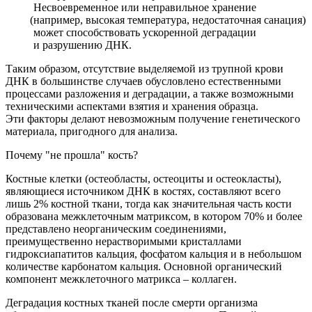
Несвоевременное или неправильное хранение
(например
, высокая температура, недостаточная санация)
может способствовать ускоренной деградации
и разрушению ДНК.
Таким образом, отсутствие выделяемой из трупной крови
ДНК в большинстве случаев обусловлено естественными
процессами разложения и деградации, а также возможными
техническими аспектами взятия и хранения образца.
Эти факторы делают невозможным получение генетического
материала, пригодного для анализа.
Почему "не прошла" кость?
Костные клетки
(остеобласты
, остеоциты и остеокласты),
являющиеся источником ДНК в костях, составляют всего
лишь 2% костной ткани, тогда как значительная часть кости
образована межклеточным матриксом, в котором 70% и более
представлено неорганическим соединениями,
преимущественно нерастворимыми кристаллами
гидроксиапатитов кальция, фосфатом кальция и в небольшом
количестве карбонатом кальция. Основной органический
компонент межклеточного матрикса – коллаген.
Деградация костных тканей после смерти организма