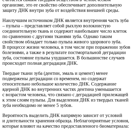
организме, это ее свойство обеспечивает дополнительную
защиту ДНК внутри зуба от воздействия внешней среды.
Наилучшим источником ДНК является в
нутренняя часть зуба
– пульпа – представляет собой рыхлую волокнистую
соединительную ткань и содержит наибольшее число клеток
по сравнению с другими тканями зуба. Однако таким
свойством обладает только пульпа живого здоров
ого зуба.
В процессе жизни человека
, в том числе при поражении зубов
болезнями, а также в результате постмортальной деградации
зуба, состояние пульпы ухудшается. В большинстве случаев
происходит полная деградация ДНК.
Твердые ткани зуба
(дентин
, эмаль и цемент) менее
подвержены деградации со временем,
но содержат
относительно небольшое количество ДНК
.
С
одержание
ядерной ДНК во внутренних частях дентина уменьшается
с возрастом
человека
, что
связано с деградацией прилежащей
к этим слоям пульпы
.
Для выделения ДНК из твердых тканей
зуба необходимо не менее 5 зубов.
Вероятность выделить ДНК напрямую зависит от условий
и длительности хранения образца. Неблагоприятные условия,
которые влияют на качество предоставленного биоматериала: