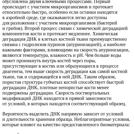
обусловлена двумя ключевыми процессами. Первый
происходит с участием микроорганизмов и протекает
относительно быстро, особенно если останки находятся
в аэробной среде, где оказываются легко доступны
для разложения с участием микроорганизмов
(бактерий
и грибов). Второй процесс связан с химической деградацией
компонентов кости и протекает медленнее. Химическая
деградация ДНК в клетках костной ткани преимущественно
связана с гидролизом пуринов
(апуринизацией
), а наиболее
важными факторами, влияющими на скорость апуринизации,
являются температура, влажность и рН. Чем больше воды
может проникнуть внутрь костей через поры,
присутствующие в костях или образующиеся в процессе
диагенеза, тем выше скорость деградации как самой костной
ткани, так и содержащейся в ней ДНК. Таким образом,
пористая структура губчатых костей способствует быстрой
деградации ДНК, плотные непористые кости менее
подвержены деградации. Скорость постмортальных
модификаций ДНК находится в прямой зависимости
от условий, в которых находится соответствующий образец.
Вероятность выделить ДНК напрямую зависит от условий
и длительности хранения образца. Неблагоприятные условия,
которые влияют на качество предоставленного биоматериала: