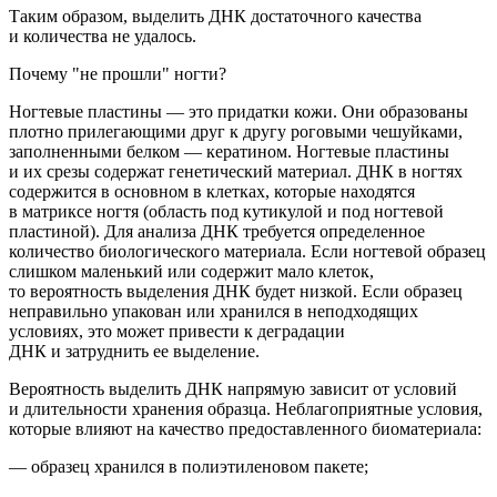
Таким образом,
выделить ДНК достаточного качества
и количества не удалось.
Почему "не прошли" ногти?
Ногтевые пластины — это придатки кожи. Они образованы
плотно прилегающими друг к другу роговыми чешуйками,
заполненными белком — кератином. Ногтевые пластины
и их срезы содержат
генетический
материал
.
ДНК в ногтях
содержится в основном в клетках, которые наход
ятся
в матриксе ногтя
(область
под кутикулой и под ногтевой
пластиной). Для анализа ДНК требуется определенное
количество биологического материала. Если ногтевой образец
слишком маленький или содержит мало клеток,
то вероятность выделения ДНК будет низкой.
Если образец
неправильно упакован или хранился в неподходящих
условиях, это может привести к деградации
ДНК и затруднить ее выделение.
Вероятность выделить ДНК напрямую зависит от условий
и длительности хранения образца. Неблагоприятные условия,
которые влияют на качество предоставленного биоматериала:
— образец хранился в полиэтиленовом пакете;