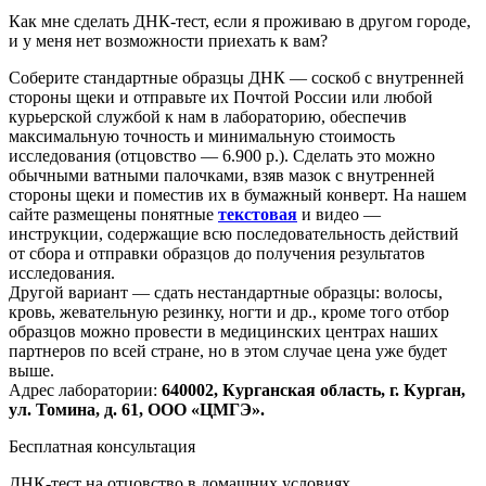
Как мне сделать ДНК-тест, если я проживаю в другом городе,
и у меня нет возможности приехать к вам?
Соберите стандартные образцы ДНК — соскоб с внутренней
стороны щеки и отправьте их Почтой России или любой
курьерской службой к нам в лабораторию, обеспечив
максимальную точность и минимальную стоимость
исследования
(отцовство
— 6.900 р.). Сделать это можно
обычными ватными палочками, взяв мазок с внутренней
стороны щеки и поместив их в бумажный конверт. На нашем
сайте размещены понятные
текстовая
и видео —
инструкции, содержащие всю последовательность действий
от сбора и отправки образцов до получения результатов
исследования.
Другой вариант — сдать нестандартные образцы: волосы,
кровь, жевательную резинку, ногти и др., кроме того отбор
образцов можно провести в медицинских центрах наших
партнеров по всей стране, но в этом случае цена уже будет
выше.
Адрес лаборатории:
640002, Курганская область, г. Курган,
ул. Томина, д. 61, ООО
«ЦМГЭ
».
Бесплатная консультация
ДНК-тест на отцовство в домашних условиях