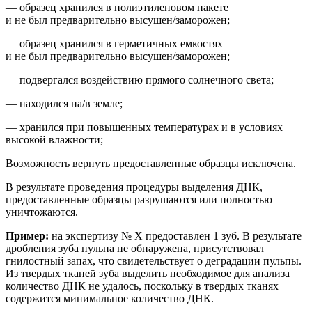
— образец хранился в полиэтиленовом пакете
и не был предварительно высушен/заморожен;
— образец хранился в герметичных емкостях
и не был предварительно высушен/заморожен;
— подвергался воздействию прямого солнечного света;
— находился на/в земле;
— хранился при повышенных температурах и
в условиях
высокой влажности;
Возможность вернуть предоставленные образцы исключена.
В результате проведения процедуры выделения ДНК,
предоставленные образцы разрушаются или полностью
уничтожаются.
Пример:
на
экспертиз
у
№ Х
предоставлен 1 зуб. В результате
др
обления зуба пульпа не обнаружена, присутствовал
гнилостный запах, что свидетельствует о деградации пульпы.
Из твердых тканей зуба выделить необходимое для анализа
количество ДНК не удалось, поскольку в твердых тканях
содержится минимальное количество ДНК.