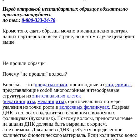
Перед отправкой нестандартных образцов обязательно
проконсультируйтесь
по тел.:
8-800
-333-24-70
Кроме того, сдать образцы можно в медицинских центрах
наших партнеров по всей стране, но в этом случае цена будет
выше.
Не прошли образцы
Почему "не прошли" волосы?
Во
лосы
— это
придатки кожи
, производные из
эпидермиса
,
представляющие собой многослойные нитеообразные
структуры из
эпителиальных клеток
(
кератиноциты
,
меланоциты
), ороговевающих по мере
удаления из точки роста в
волосяных фолликулах
.
Ядерная
ДНК в
волосах
содержится в основном в
волосяных
фол
ликулах
(луковицах
)
. Поэтому волосы, предоставляемые
на анализ ДНК должны быть вырваны с корнем
,
а не срезаны.
Для анализа ДНК требуется определенное
количество биологического материала. Если
количество волос