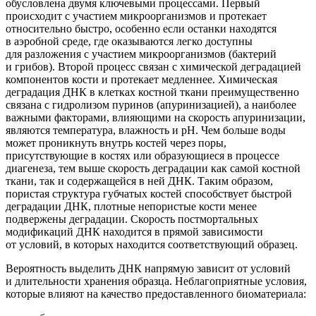
обусловлена двумя ключевыми процессами. Первый
происходит с участием микроорганизмов и протекает
относительно быстро, особенно если останки находятся
в аэробной среде, где оказываются легко доступны
для разложения с участием микроорганизмов
(бактерий
и грибов). Второй процесс связан с химической деградацией
компонентов кости и протекает медленнее. Химическая
деградация ДНК в клетках костной ткани преимущественно
связана с гидролизом пуринов
(апуринизацией
), а наиболее
важными факторами, влияющими на скорость апуринизации,
являются температура, влажность и рН. Чем больше воды
может проникнуть внутрь костей через поры,
присутствующие в костях или образующиеся в процессе
диагенеза, тем выше скорость деградации как самой костной
ткани, так и содержащейся в ней ДНК. Таким образом,
пористая структура губчатых костей способствует быстрой
деградации ДНК, плотные непористые кости менее
подвержены деградации. Скорость постмортальных
модификаций ДНК находится в прямой зависимости
от условий, в которых находится соответствующий образец.
Вероятность выделить ДНК напрямую зависит от условий
и длительности хранения образца. Неблагоприятные условия,
которые влияют на качество предоставленного биоматериала: