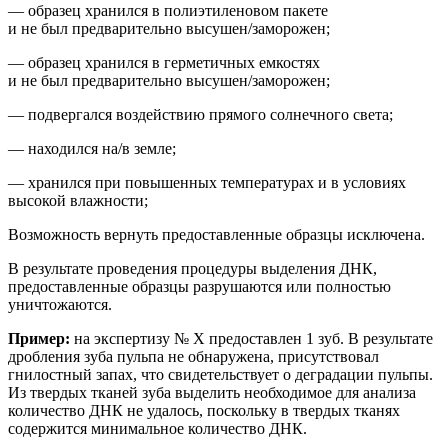
— образец хранился в полиэтиленовом пакете
и не был предварительно высушен/заморожен;
— образец хранился в герметичных емкостях
и не был предварительно высушен/заморожен;
— подвергался воздействию прямого солнечного света;
— находился на/в земле;
— хранился при повышенных температурах и
в условиях
высокой влажности;
Возможность вернуть предоставленные образцы исключена.
В результате проведения процедуры выделения ДНК,
предоставленные образцы разрушаются или полностью
уничтожаются.
Пример:
на
экспертиз
у
№ Х
предоставлен 1 зуб. В результате
др
обления зуба пульпа не обнаружена, присутствовал
гнилостный запах, что свидетельствует о деградации пульпы.
Из твердых тканей зуба выделить необходимое для анализа
количество ДНК не удалось, поскольку в твердых тканях
содержится минимальное количество ДНК.