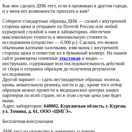
Как мне сделать ДНК-тест, если я проживаю в другом городе,
и у меня нет возможности приехать к вам?
Соберите стандартные образцы ДНК — соскоб с внутренней
стороны щеки и отправьте их Почтой России или любой
курьерской службой к нам в лабораторию, обеспечив
максимальную точность и минимальную стоимость
исследования
(отцовство
— 6.900 р.). Сделать это можно
обычными ватными палочками, взяв мазок с внутренней
стороны щеки и поместив их в бумажный конверт. На нашем
сайте размещены понятные
текстовая
и видео —
инструкции, содержащие всю последовательность действий
от сбора и отправки образцов до получения результатов
исследования.
Другой вариант — сдать нестандартные образцы: волосы,
кровь, жевательную резинку, ногти и др., кроме того отбор
образцов можно провести в медицинских центрах наших
партнеров по всей стране, но в этом случае цена уже будет
выше.
Адрес лаборатории:
640002, Курганская область, г. Курган,
ул. Томина, д. 61, ООО
«ЦМГЭ
».
Бесплатная консультация
ДНК-тест на отцовство в домашних условиях