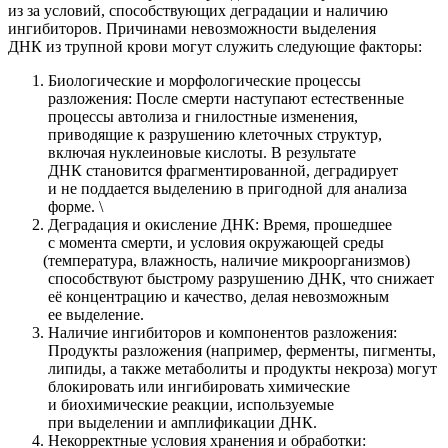
из за условий, способствующих деградации и наличию
ингибиторов. Причинами невозможности выделения
ДНК из трупной крови могут служить следующие факторы:
Биологические и морфологические процессы
разложения: После смерти наступают естественные
процессы автолиза и гнилостные изменения,
приводящие к разрушению клеточных структур,
включая нуклеиновые кислоты. В результате
ДНК становится фрагментированной, деградирует
и не поддается выделению в пригодной для анализа
форме. \
Деградация и окисление ДНК: Время, прошедшее
с момента смерти, и условия окружающей среды
(температура
, влажность, наличие микроорганизмов)
способствуют быстрому разрушению ДНК, что снижает
её концентрацию и качество, делая невозможным
ее выделение.
Наличие ингибиторов и компонентов разложения:
Продукты разложения
(например
, ферменты, пигменты,
липиды, а также метаболиты и продукты некроза) могут
блокировать или ингибировать химические
и биохимические реакции, используемые
при выделении и амплификации ДНК.
Некорректные условия хранения и обработки: