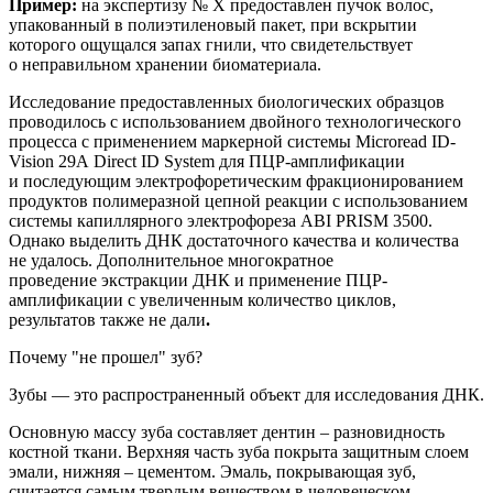
Пример:
на
экспертиз
у
№ Х
предоставлен
пучок волос,
упакованный в полиэтиленовый пакет, при вскрытии
которого ощущался запах гнили, что свидетельствует
о неправильном хранении биоматериала.
Исследование предоставленных биологических образцов
проводилось с использованием двойного технологического
процесса с применением маркерной системы
Microread
ID
-
Vision
29
A
Direct
ID
System
для ПЦР-амплификации
и последующим электрофоретическим фракционированием
продуктов полимеразной цепной реакции с использованием
системы капиллярного электрофореза ABI PRISM 3500.
Однако
выделить ДНК достаточного качества и количества
не удалось. Дополнительное
многократное
п
роведение
экстракции
ДНК и применение
ПЦР-
амплификации с увеличенным количество циклов,
результатов также не дали
.
Почему "не прошел" зуб?
Зубы — это
распространенный
объект для исследования ДНК.
Основную массу зуба составляет дентин – разновидность
костной
ткани. Верхняя часть зуба покрыта защитным слоем
эмали, нижняя – цементом. Эмаль, покрывающая зуб,
считается самым твердым веществом в человеческом