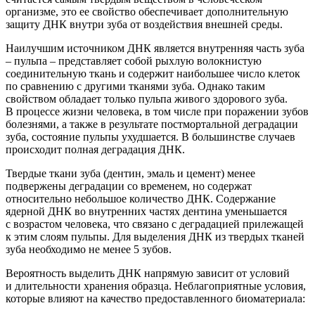
организме, это ее свойство обеспечивает дополнительную
защиту ДНК внутри зуба от воздействия внешней среды.
Наилучшим источником ДНК является в
нутренняя часть зуба
– пульпа – представляет собой рыхлую волокнистую
соединительную ткань и содержит наибольшее число клеток
по сравнению с другими тканями зуба. Однако таким
свойством обладает только пульпа живого здоров
ого зуба.
В процессе жизни человека
, в том числе при поражении зубов
болезнями, а также в результате постмортальной деградации
зуба, состояние пульпы ухудшается. В большинстве случаев
происходит полная деградация ДНК.
Твердые ткани зуба
(дентин
, эмаль и цемент) менее
подвержены деградации со временем,
но содержат
относительно небольшое количество ДНК
.
С
одержание
ядерной ДНК во внутренних частях дентина уменьшается
с возрастом
человека
, что
связано с деградацией прилежащей
к этим слоям пульпы
.
Для выделения ДНК из твердых тканей
зуба необходимо не менее 5 зубов.
Вероятность выделить ДНК напрямую зависит от условий
и длительности хранения образца. Неблагоприятные условия,
которые влияют на качество предоставленного биоматериала: