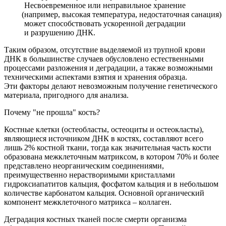
Несвоевременное или неправильное хранение
(например
, высокая температура, недостаточная санация)
может способствовать ускоренной деградации
и разрушению ДНК.
Таким образом, отсутствие выделяемой из трупной крови
ДНК в большинстве случаев обусловлено естественными
процессами разложения и деградации, а также возможными
техническими аспектами взятия и хранения образца.
Эти факторы делают невозможным получение генетического
материала, пригодного для анализа.
Почему "не прошла" кость?
Костные клетки
(остеобласты
, остеоциты и остеокласты),
являющиеся источником ДНК в костях, составляют всего
лишь 2% костной ткани, тогда как значительная часть кости
образована межклеточным матриксом, в котором 70% и более
представлено неорганическим соединениями,
преимущественно нерастворимыми кристаллами
гидроксиапатитов кальция, фосфатом кальция и в небольшом
количестве карбонатом кальция. Основной органический
компонент межклеточного матрикса – коллаген.
Деградация костных тканей после смерти организма