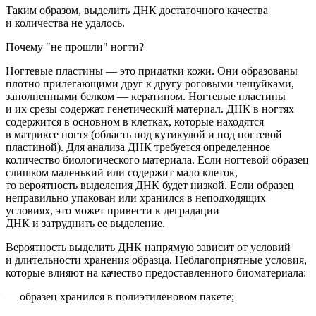
Таким образом,
выделить ДНК достаточного качества
и количества не удалось.
Почему "не прошли" ногти?
Ногтевые пластины — это придатки кожи. Они образованы
плотно прилегающими друг к другу роговыми чешуйками,
заполненными белком — кератином. Ногтевые пластины
и их срезы содержат
генетический
материал
.
ДНК в ногтях
содержится в основном в клетках, которые наход
ятся
в матриксе ногтя
(область
под кутикулой и под ногтевой
пластиной). Для анализа ДНК требуется определенное
количество биологического материала. Если ногтевой образец
слишком маленький или содержит мало клеток,
то вероятность выделения ДНК будет низкой.
Если образец
неправильно упакован или хранился в неподходящих
условиях, это может привести к деградации
ДНК и затруднить ее выделение.
Вероятность выделить ДНК напрямую зависит от условий
и длительности хранения образца. Неблагоприятные условия,
которые влияют на качество предоставленного биоматериала:
— образец хранился в полиэтиленовом пакете;