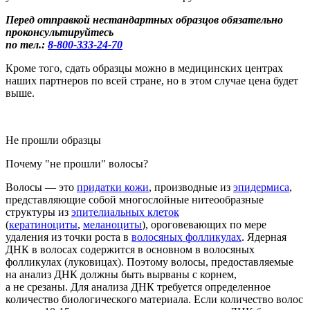
Перед отправкой нестандартных образцов обязательно
проконсультируйтесь
по тел.:
8-800
-333-24-70
Кроме того, сдать образцы можно в медицинских центрах
наших партнеров по всей стране, но в этом случае цена будет
выше.
Не прошли образцы
Почему "не прошли" волосы?
Во
лосы
— это
придатки кожи
, производные из
эпидермиса
,
представляющие собой многослойные нитеообразные
структуры из
эпителиальных клеток
(
кератиноциты
,
меланоциты
), ороговевающих по мере
удаления из точки роста в
волосяных фолликулах
.
Ядерная
ДНК в
волосах
содержится в основном в
волосяных
фол
ликулах
(луковицах
)
. Поэтому волосы, предоставляемые
на анализ ДНК должны быть вырваны с корнем
,
а не срезаны.
Для анализа ДНК требуется определенное
количество биологического материала. Если
количество волос