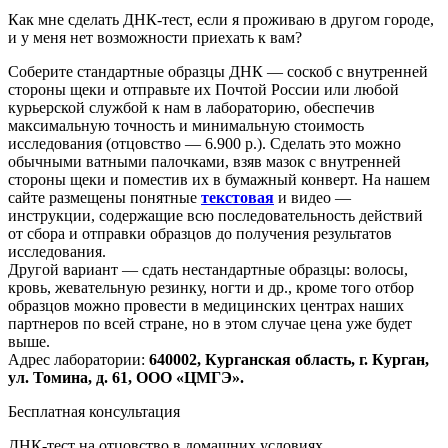
Как мне сделать ДНК-тест, если я проживаю в другом городе,
и у меня нет возможности приехать к вам?
Соберите стандартные образцы ДНК — соскоб с внутренней
стороны щеки и отправьте их Почтой России или любой
курьерской службой к нам в лабораторию, обеспечив
максимальную точность и минимальную стоимость
исследования
(отцовство
— 6.900 р.). Сделать это можно
обычными ватными палочками, взяв мазок с внутренней
стороны щеки и поместив их в бумажный конверт. На нашем
сайте размещены понятные
текстовая
и видео —
инструкции, содержащие всю последовательность действий
от сбора и отправки образцов до получения результатов
исследования.
Другой вариант — сдать нестандартные образцы: волосы,
кровь, жевательную резинку, ногти и др., кроме того отбор
образцов можно провести в медицинских центрах наших
партнеров по всей стране, но в этом случае цена уже будет
выше.
Адрес лаборатории:
640002, Курганская область, г. Курган,
ул. Томина, д. 61, ООО
«ЦМГЭ
».
Бесплатная консультация
ДНК-тест на отцовство в домашних условиях