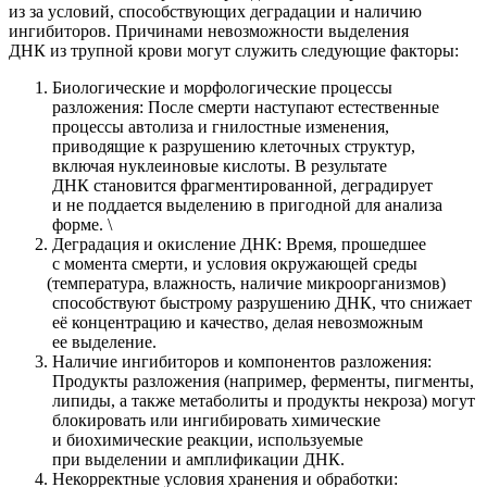
из за условий, способствующих деградации и наличию
ингибиторов. Причинами невозможности выделения
ДНК из трупной крови могут служить следующие факторы:
Биологические и морфологические процессы
разложения: После смерти наступают естественные
процессы автолиза и гнилостные изменения,
приводящие к разрушению клеточных структур,
включая нуклеиновые кислоты. В результате
ДНК становится фрагментированной, деградирует
и не поддается выделению в пригодной для анализа
форме. \
Деградация и окисление ДНК: Время, прошедшее
с момента смерти, и условия окружающей среды
(температура
, влажность, наличие микроорганизмов)
способствуют быстрому разрушению ДНК, что снижает
её концентрацию и качество, делая невозможным
ее выделение.
Наличие ингибиторов и компонентов разложения:
Продукты разложения
(например
, ферменты, пигменты,
липиды, а также метаболиты и продукты некроза) могут
блокировать или ингибировать химические
и биохимические реакции, используемые
при выделении и амплификации ДНК.
Некорректные условия хранения и обработки: