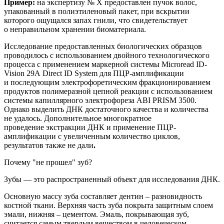
Пример:
на
экспертиз
у
№ Х
предоставлен
пучок волос,
упакованный в полиэтиленовый пакет, при вскрытии
которого ощущался запах гнили, что свидетельствует
о неправильном хранении биоматериала.
Исследование предоставленных биологических образцов
проводилось с использованием двойного технологического
процесса с применением маркерной системы
Microread
ID
-
Vision
29
A
Direct
ID
System
для ПЦР-амплификации
и последующим электрофоретическим фракционированием
продуктов полимеразной цепной реакции с использованием
системы капиллярного электрофореза ABI PRISM 3500.
Однако
выделить ДНК достаточного качества и количества
не удалось. Дополнительное
многократное
п
роведение
экстракции
ДНК и применение
ПЦР-
амплификации с увеличенным количество циклов,
результатов также не дали
.
Почему "не прошел" зуб?
Зубы — это
распространенный
объект для исследования ДНК.
Основную массу зуба составляет дентин – разновидность
костной
ткани. Верхняя часть зуба покрыта защитным слоем
эмали, нижняя – цементом. Эмаль, покрывающая зуб,
считается самым твердым веществом в человеческом