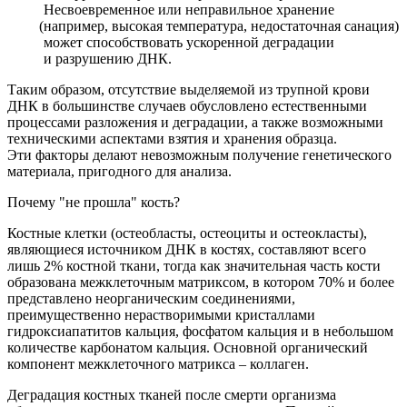
Несвоевременное или неправильное хранение
(например
, высокая температура, недостаточная санация)
может способствовать ускоренной деградации
и разрушению ДНК.
Таким образом, отсутствие выделяемой из трупной крови
ДНК в большинстве случаев обусловлено естественными
процессами разложения и деградации, а также возможными
техническими аспектами взятия и хранения образца.
Эти факторы делают невозможным получение генетического
материала, пригодного для анализа.
Почему "не прошла" кость?
Костные клетки
(остеобласты
, остеоциты и остеокласты),
являющиеся источником ДНК в костях, составляют всего
лишь 2% костной ткани, тогда как значительная часть кости
образована межклеточным матриксом, в котором 70% и более
представлено неорганическим соединениями,
преимущественно нерастворимыми кристаллами
гидроксиапатитов кальция, фосфатом кальция и в небольшом
количестве карбонатом кальция. Основной органический
компонент межклеточного матрикса – коллаген.
Деградация костных тканей после смерти организма