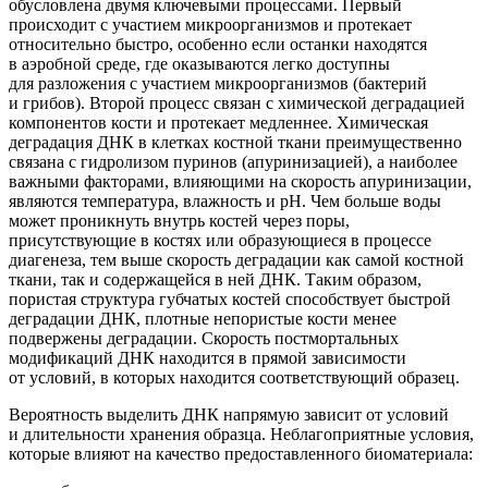
обусловлена двумя ключевыми процессами. Первый
происходит с участием микроорганизмов и протекает
относительно быстро, особенно если останки находятся
в аэробной среде, где оказываются легко доступны
для разложения с участием микроорганизмов
(бактерий
и грибов). Второй процесс связан с химической деградацией
компонентов кости и протекает медленнее. Химическая
деградация ДНК в клетках костной ткани преимущественно
связана с гидролизом пуринов
(апуринизацией
), а наиболее
важными факторами, влияющими на скорость апуринизации,
являются температура, влажность и рН. Чем больше воды
может проникнуть внутрь костей через поры,
присутствующие в костях или образующиеся в процессе
диагенеза, тем выше скорость деградации как самой костной
ткани, так и содержащейся в ней ДНК. Таким образом,
пористая структура губчатых костей способствует быстрой
деградации ДНК, плотные непористые кости менее
подвержены деградации. Скорость постмортальных
модификаций ДНК находится в прямой зависимости
от условий, в которых находится соответствующий образец.
Вероятность выделить ДНК напрямую зависит от условий
и длительности хранения образца. Неблагоприятные условия,
которые влияют на качество предоставленного биоматериала: