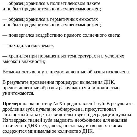
— образец хранился в полиэтиленовом пакете
и не был предварительно высушен/заморожен;
— образец хранился в герметичных емкостях
и не был предварительно высушен/заморожен;
— подвергался воздействию прямого солнечного света;
— находился на/в земле;
— хранился при повышенных температурах и
в условиях
высокой влажности;
Возможность вернуть предоставленные образцы исключена.
В результате проведения процедуры выделения ДНК,
предоставленные образцы разрушаются или полностью
уничтожаются.
Пример:
на
экспертиз
у
№ Х
предоставлен 1 зуб. В результате
др
обления зуба пульпа не обнаружена, присутствовал
гнилостный запах, что свидетельствует о деградации пульпы.
Из твердых тканей зуба выделить необходимое для анализа
количество ДНК не удалось, поскольку в твердых тканях
содержится минимальное количество ДНК.