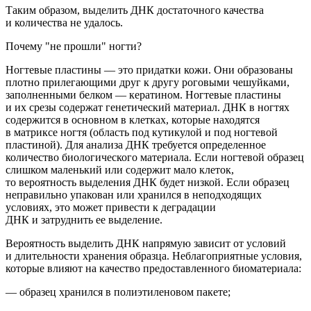
Таким образом,
выделить ДНК достаточного качества
и количества не удалось.
Почему "не прошли" ногти?
Ногтевые пластины — это придатки кожи. Они образованы
плотно прилегающими друг к другу роговыми чешуйками,
заполненными белком — кератином. Ногтевые пластины
и их срезы содержат
генетический
материал
.
ДНК в ногтях
содержится в основном в клетках, которые наход
ятся
в матриксе ногтя
(область
под кутикулой и под ногтевой
пластиной). Для анализа ДНК требуется определенное
количество биологического материала. Если ногтевой образец
слишком маленький или содержит мало клеток,
то вероятность выделения ДНК будет низкой.
Если образец
неправильно упакован или хранился в неподходящих
условиях, это может привести к деградации
ДНК и затруднить ее выделение.
Вероятность выделить ДНК напрямую зависит от условий
и длительности хранения образца. Неблагоприятные условия,
которые влияют на качество предоставленного биоматериала:
— образец хранился в полиэтиленовом пакете;