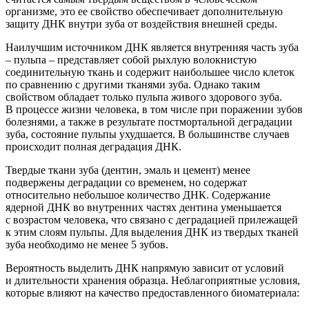
организме, это ее свойство обеспечивает дополнительную
защиту ДНК внутри зуба от воздействия внешней среды.
Наилучшим источником ДНК является в
нутренняя часть зуба
– пульпа – представляет собой рыхлую волокнистую
соединительную ткань и содержит наибольшее число клеток
по сравнению с другими тканями зуба. Однако таким
свойством обладает только пульпа живого здоров
ого зуба.
В процессе жизни человека
, в том числе при поражении зубов
болезнями, а также в результате постмортальной деградации
зуба, состояние пульпы ухудшается. В большинстве случаев
происходит полная деградация ДНК.
Твердые ткани зуба
(дентин
, эмаль и цемент) менее
подвержены деградации со временем,
но содержат
относительно небольшое количество ДНК
.
С
одержание
ядерной ДНК во внутренних частях дентина уменьшается
с возрастом
человека
, что
связано с деградацией прилежащей
к этим слоям пульпы
.
Для выделения ДНК из твердых тканей
зуба необходимо не менее 5 зубов.
Вероятность выделить ДНК напрямую зависит от условий
и длительности хранения образца. Неблагоприятные условия,
которые влияют на качество предоставленного биоматериала: