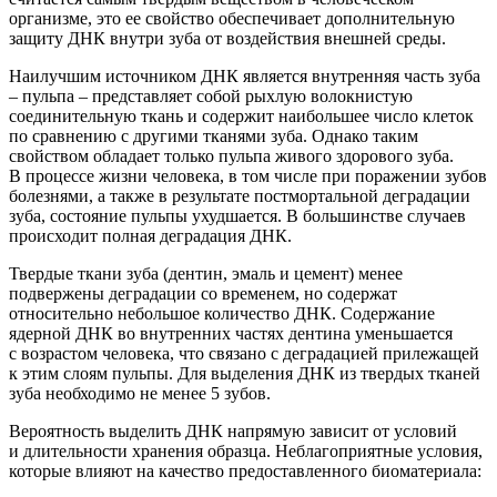
организме, это ее свойство обеспечивает дополнительную
защиту ДНК внутри зуба от воздействия внешней среды.
Наилучшим источником ДНК является в
нутренняя часть зуба
– пульпа – представляет собой рыхлую волокнистую
соединительную ткань и содержит наибольшее число клеток
по сравнению с другими тканями зуба. Однако таким
свойством обладает только пульпа живого здоров
ого зуба.
В процессе жизни человека
, в том числе при поражении зубов
болезнями, а также в результате постмортальной деградации
зуба, состояние пульпы ухудшается. В большинстве случаев
происходит полная деградация ДНК.
Твердые ткани зуба
(дентин
, эмаль и цемент) менее
подвержены деградации со временем,
но содержат
относительно небольшое количество ДНК
.
С
одержание
ядерной ДНК во внутренних частях дентина уменьшается
с возрастом
человека
, что
связано с деградацией прилежащей
к этим слоям пульпы
.
Для выделения ДНК из твердых тканей
зуба необходимо не менее 5 зубов.
Вероятность выделить ДНК напрямую зависит от условий
и длительности хранения образца. Неблагоприятные условия,
которые влияют на качество предоставленного биоматериала: