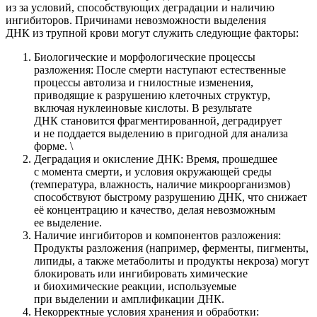
из за условий, способствующих деградации и наличию
ингибиторов. Причинами невозможности выделения
ДНК из трупной крови могут служить следующие факторы:
Биологические и морфологические процессы
разложения: После смерти наступают естественные
процессы автолиза и гнилостные изменения,
приводящие к разрушению клеточных структур,
включая нуклеиновые кислоты. В результате
ДНК становится фрагментированной, деградирует
и не поддается выделению в пригодной для анализа
форме. \
Деградация и окисление ДНК: Время, прошедшее
с момента смерти, и условия окружающей среды
(температура
, влажность, наличие микроорганизмов)
способствуют быстрому разрушению ДНК, что снижает
её концентрацию и качество, делая невозможным
ее выделение.
Наличие ингибиторов и компонентов разложения:
Продукты разложения
(например
, ферменты, пигменты,
липиды, а также метаболиты и продукты некроза) могут
блокировать или ингибировать химические
и биохимические реакции, используемые
при выделении и амплификации ДНК.
Некорректные условия хранения и обработки: