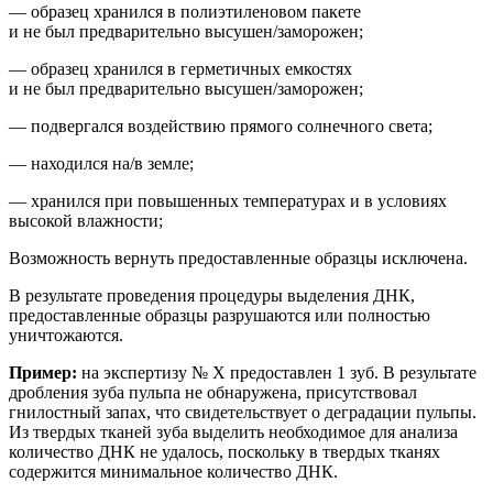
— образец хранился в полиэтиленовом пакете
и не был предварительно высушен/заморожен;
— образец хранился в герметичных емкостях
и не был предварительно высушен/заморожен;
— подвергался воздействию прямого солнечного света;
— находился на/в земле;
— хранился при повышенных температурах и
в условиях
высокой влажности;
Возможность вернуть предоставленные образцы исключена.
В результате проведения процедуры выделения ДНК,
предоставленные образцы разрушаются или полностью
уничтожаются.
Пример:
на
экспертиз
у
№ Х
предоставлен 1 зуб. В результате
др
обления зуба пульпа не обнаружена, присутствовал
гнилостный запах, что свидетельствует о деградации пульпы.
Из твердых тканей зуба выделить необходимое для анализа
количество ДНК не удалось, поскольку в твердых тканях
содержится минимальное количество ДНК.