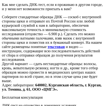
Как мне сделать ДНК-тест, если я проживаю в другом городе,
и у меня нет возможности приехать к вам?
Соберите стандартные образцы ДНК — соскоб с внутренней
стороны щеки и отправьте их Почтой России или любой
курьерской службой к нам в лабораторию, обеспечив
максимальную точность и минимальную стоимость
исследования
(отцовство
— 6.900 р.). Сделать это можно
обычными ватными палочками, взяв мазок с внутренней
стороны щеки и поместив их в бумажный конверт. На нашем
сайте размещены понятные
текстовая
и видео —
инструкции, содержащие всю последовательность действий
от сбора и отправки образцов до получения результатов
исследования.
Другой вариант — сдать нестандартные образцы: волосы,
кровь, жевательную резинку, ногти и др., кроме того отбор
образцов можно провести в медицинских центрах наших
партнеров по всей стране, но в этом случае цена уже будет
выше.
Адрес лаборатории:
640002, Курганская область, г. Курган,
ул. Томина, д. 61, ООО
«ЦМГЭ
».
Бесплатная консультация
ДНК-тест на отцовство в домашних условиях