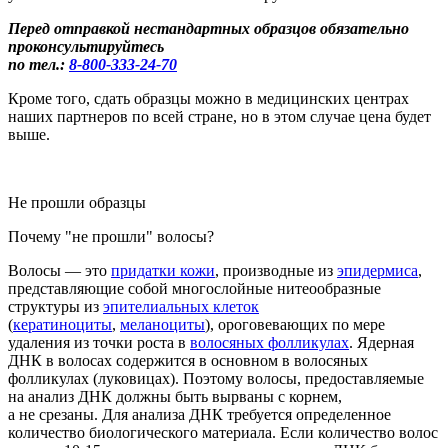
Перед отправкой нестандартных образцов обязательно
проконсультируйтесь
по тел.:
8-800
-333-24-70
Кроме того, сдать образцы можно в медицинских центрах
наших партнеров по всей стране, но в этом случае цена будет
выше.
Не прошли образцы
Почему "не прошли" волосы?
Во
лосы
— это
придатки кожи
, производные из
эпидермиса
,
представляющие собой многослойные нитеообразные
структуры из
эпителиальных клеток
(
кератиноциты
,
меланоциты
), ороговевающих по мере
удаления из точки роста в
волосяных фолликулах
.
Ядерная
ДНК в
волосах
содержится в основном в
волосяных
фол
ликулах
(луковицах
)
. Поэтому волосы, предоставляемые
на анализ ДНК должны быть вырваны с корнем
,
а не срезаны.
Для анализа ДНК требуется определенное
количество биологического материала. Если
количество волос