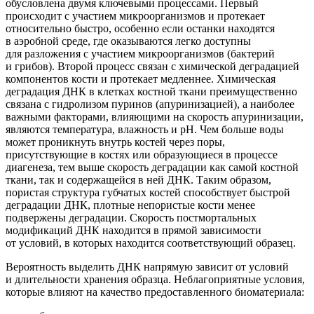
обусловлена двумя ключевыми процессами. Первый
происходит с участием микроорганизмов и протекает
относительно быстро, особенно если останки находятся
в аэробной среде, где оказываются легко доступны
для разложения с участием микроорганизмов
(бактерий
и грибов). Второй процесс связан с химической деградацией
компонентов кости и протекает медленнее. Химическая
деградация ДНК в клетках костной ткани преимущественно
связана с гидролизом пуринов
(апуринизацией
), а наиболее
важными факторами, влияющими на скорость апуринизации,
являются температура, влажность и рН. Чем больше воды
может проникнуть внутрь костей через поры,
присутствующие в костях или образующиеся в процессе
диагенеза, тем выше скорость деградации как самой костной
ткани, так и содержащейся в ней ДНК. Таким образом,
пористая структура губчатых костей способствует быстрой
деградации ДНК, плотные непористые кости менее
подвержены деградации. Скорость постмортальных
модификаций ДНК находится в прямой зависимости
от условий, в которых находится соответствующий образец.
Вероятность выделить ДНК напрямую зависит от условий
и длительности хранения образца. Неблагоприятные условия,
которые влияют на качество предоставленного биоматериала: