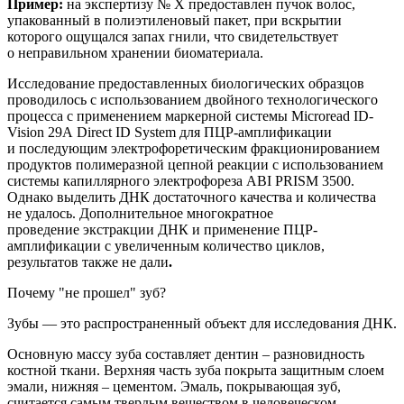
Пример:
на
экспертиз
у
№ Х
предоставлен
пучок волос,
упакованный в полиэтиленовый пакет, при вскрытии
которого ощущался запах гнили, что свидетельствует
о неправильном хранении биоматериала.
Исследование предоставленных биологических образцов
проводилось с использованием двойного технологического
процесса с применением маркерной системы
Microread
ID
-
Vision
29
A
Direct
ID
System
для ПЦР-амплификации
и последующим электрофоретическим фракционированием
продуктов полимеразной цепной реакции с использованием
системы капиллярного электрофореза ABI PRISM 3500.
Однако
выделить ДНК достаточного качества и количества
не удалось. Дополнительное
многократное
п
роведение
экстракции
ДНК и применение
ПЦР-
амплификации с увеличенным количество циклов,
результатов также не дали
.
Почему "не прошел" зуб?
Зубы — это
распространенный
объект для исследования ДНК.
Основную массу зуба составляет дентин – разновидность
костной
ткани. Верхняя часть зуба покрыта защитным слоем
эмали, нижняя – цементом. Эмаль, покрывающая зуб,
считается самым твердым веществом в человеческом