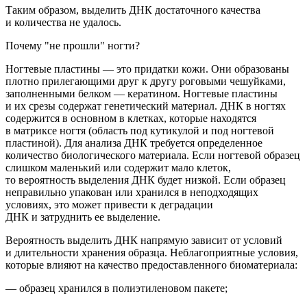
Таким образом,
выделить ДНК достаточного качества
и количества не удалось.
Почему "не прошли" ногти?
Ногтевые пластины — это придатки кожи. Они образованы
плотно прилегающими друг к другу роговыми чешуйками,
заполненными белком — кератином. Ногтевые пластины
и их срезы содержат
генетический
материал
.
ДНК в ногтях
содержится в основном в клетках, которые наход
ятся
в матриксе ногтя
(область
под кутикулой и под ногтевой
пластиной). Для анализа ДНК требуется определенное
количество биологического материала. Если ногтевой образец
слишком маленький или содержит мало клеток,
то вероятность выделения ДНК будет низкой.
Если образец
неправильно упакован или хранился в неподходящих
условиях, это может привести к деградации
ДНК и затруднить ее выделение.
Вероятность выделить ДНК напрямую зависит от условий
и длительности хранения образца. Неблагоприятные условия,
которые влияют на качество предоставленного биоматериала:
— образец хранился в полиэтиленовом пакете;