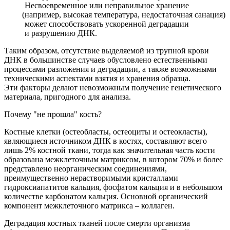
Несвоевременное или неправильное хранение
(например
, высокая температура, недостаточная санация)
может способствовать ускоренной деградации
и разрушению ДНК.
Таким образом, отсутствие выделяемой из трупной крови
ДНК в большинстве случаев обусловлено естественными
процессами разложения и деградации, а также возможными
техническими аспектами взятия и хранения образца.
Эти факторы делают невозможным получение генетического
материала, пригодного для анализа.
Почему "не прошла" кость?
Костные клетки
(остеобласты
, остеоциты и остеокласты),
являющиеся источником ДНК в костях, составляют всего
лишь 2% костной ткани, тогда как значительная часть кости
образована межклеточным матриксом, в котором 70% и более
представлено неорганическим соединениями,
преимущественно нерастворимыми кристаллами
гидроксиапатитов кальция, фосфатом кальция и в небольшом
количестве карбонатом кальция. Основной органический
компонент межклеточного матрикса – коллаген.
Деградация костных тканей после смерти организма