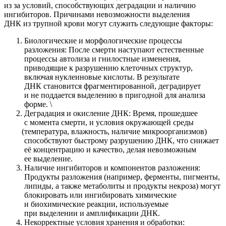
из за условий, способствующих деградации и наличию
ингибиторов. Причинами невозможности выделения
ДНК из трупной крови могут служить следующие факторы:
Биологические и морфологические процессы
разложения: После смерти наступают естественные
процессы автолиза и гнилостные изменения,
приводящие к разрушению клеточных структур,
включая нуклеиновые кислоты. В результате
ДНК становится фрагментированной, деградирует
и не поддается выделению в пригодной для анализа
форме. \
Деградация и окисление ДНК: Время, прошедшее
с момента смерти, и условия окружающей среды
(температура
, влажность, наличие микроорганизмов)
способствуют быстрому разрушению ДНК, что снижает
её концентрацию и качество, делая невозможным
ее выделение.
Наличие ингибиторов и компонентов разложения:
Продукты разложения
(например
, ферменты, пигменты,
липиды, а также метаболиты и продукты некроза) могут
блокировать или ингибировать химические
и биохимические реакции, используемые
при выделении и амплификации ДНК.
Некорректные условия хранения и обработки: