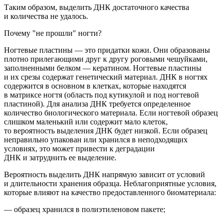
Таким образом,
выделить ДНК достаточного качества
и количества не удалось.
Почему "не прошли" ногти?
Ногтевые пластины — это придатки кожи. Они образованы
плотно прилегающими друг к другу роговыми чешуйками,
заполненными белком — кератином. Ногтевые пластины
и их срезы содержат
генетический
материал
.
ДНК в ногтях
содержится в основном в клетках, которые наход
ятся
в матриксе ногтя
(область
под кутикулой и под ногтевой
пластиной). Для анализа ДНК требуется определенное
количество биологического материала. Если ногтевой образец
слишком маленький или содержит мало клеток,
то вероятность выделения ДНК будет низкой.
Если образец
неправильно упакован или хранился в неподходящих
условиях, это может привести к деградации
ДНК и затруднить ее выделение.
Вероятность выделить ДНК напрямую зависит от условий
и длительности хранения образца. Неблагоприятные условия,
которые влияют на качество предоставленного биоматериала:
— образец хранился в полиэтиленовом пакете;