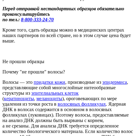
Перед отправкой нестандартных образцов обязательно
проконсультируйтесь
по тел.:
8-800
-333-24-70
Кроме того, сдать образцы можно в медицинских центрах
наших партнеров по всей стране, но в этом случае цена будет
выше.
Не прошли образцы
Почему "не прошли" волосы?
Во
лосы
— это
придатки кожи
, производные из
эпидермиса
,
представляющие собой многослойные нитеообразные
структуры из
эпителиальных клеток
(
кератиноциты
,
меланоциты
), ороговевающих по мере
удаления из точки роста в
волосяных фолликулах
.
Ядерная
ДНК в
волосах
содержится в основном в
волосяных
фол
ликулах
(луковицах
)
. Поэтому волосы, предоставляемые
на анализ ДНК должны быть вырваны с корнем
,
а не срезаны.
Для анализа ДНК требуется определенное
количество биологического материала. Если
количество волос