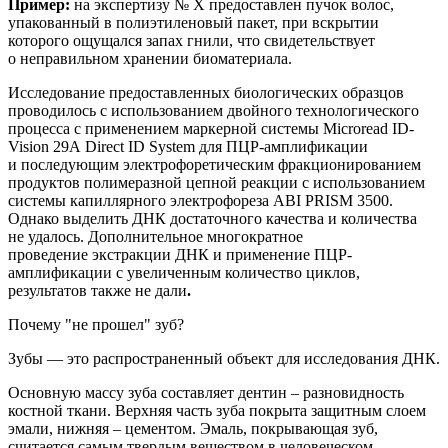
Пример:
на
экспертиз
у
№ Х
предоставлен
пучок волос,
упакованный в полиэтиленовый пакет, при вскрытии
которого ощущался запах гнили, что свидетельствует
о неправильном хранении биоматериала.
Исследование предоставленных биологических образцов
проводилось с использованием двойного технологического
процесса с применением маркерной системы
Microread
ID
-
Vision
29
A
Direct
ID
System
для ПЦР-амплификации
и последующим электрофоретическим фракционированием
продуктов полимеразной цепной реакции с использованием
системы капиллярного электрофореза ABI PRISM 3500.
Однако
выделить ДНК достаточного качества и количества
не удалось. Дополнительное
многократное
п
роведение
экстракции
ДНК и применение
ПЦР-
амплификации с увеличенным количество циклов,
результатов также не дали
.
Почему "не прошел" зуб?
Зубы — это
распространенный
объект для исследования ДНК.
Основную массу зуба составляет дентин – разновидность
костной
ткани. Верхняя часть зуба покрыта защитным слоем
эмали, нижняя – цементом. Эмаль, покрывающая зуб,
считается самым твердым веществом в человеческом