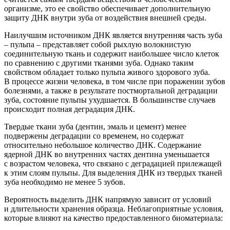
организме, это ее свойство обеспечивает дополнительную
защиту ДНК внутри зуба от воздействия внешней среды.
Наилучшим источником ДНК является в
нутренняя часть зуба
– пульпа – представляет собой рыхлую волокнистую
соединительную ткань и содержит наибольшее число клеток
по сравнению с другими тканями зуба. Однако таким
свойством обладает только пульпа живого здоров
ого зуба.
В процессе жизни человека
, в том числе при поражении зубов
болезнями, а также в результате постмортальной деградации
зуба, состояние пульпы ухудшается. В большинстве случаев
происходит полная деградация ДНК.
Твердые ткани зуба
(дентин
, эмаль и цемент) менее
подвержены деградации со временем,
но содержат
относительно небольшое количество ДНК
.
С
одержание
ядерной ДНК во внутренних частях дентина уменьшается
с возрастом
человека
, что
связано с деградацией прилежащей
к этим слоям пульпы
.
Для выделения ДНК из твердых тканей
зуба необходимо не менее 5 зубов.
Вероятность выделить ДНК напрямую зависит от условий
и длительности хранения образца. Неблагоприятные условия,
которые влияют на качество предоставленного биоматериала: