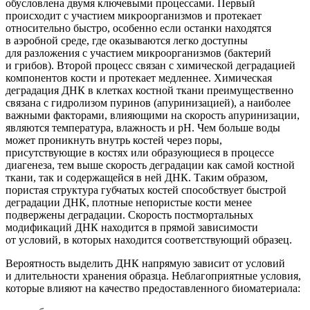
обусловлена двумя ключевыми процессами. Первый
происходит с участием микроорганизмов и протекает
относительно быстро, особенно если останки находятся
в аэробной среде, где оказываются легко доступны
для разложения с участием микроорганизмов
(бактерий
и грибов). Второй процесс связан с химической деградацией
компонентов кости и протекает медленнее. Химическая
деградация ДНК в клетках костной ткани преимущественно
связана с гидролизом пуринов
(апуринизацией
), а наиболее
важными факторами, влияющими на скорость апуринизации,
являются температура, влажность и рН. Чем больше воды
может проникнуть внутрь костей через поры,
присутствующие в костях или образующиеся в процессе
диагенеза, тем выше скорость деградации как самой костной
ткани, так и содержащейся в ней ДНК. Таким образом,
пористая структура губчатых костей способствует быстрой
деградации ДНК, плотные непористые кости менее
подвержены деградации. Скорость постмортальных
модификаций ДНК находится в прямой зависимости
от условий, в которых находится соответствующий образец.
Вероятность выделить ДНК напрямую зависит от условий
и длительности хранения образца. Неблагоприятные условия,
которые влияют на качество предоставленного биоматериала: