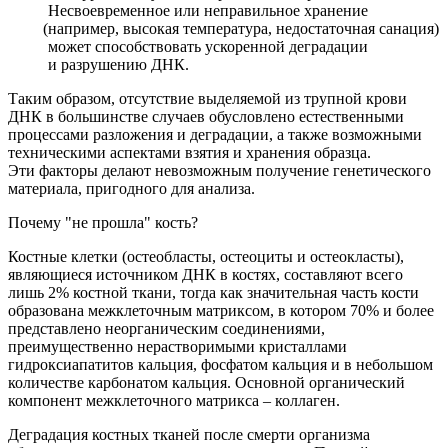
Несвоевременное или неправильное хранение
(например
, высокая температура, недостаточная санация)
может способствовать ускоренной деградации
и разрушению ДНК.
Таким образом, отсутствие выделяемой из трупной крови
ДНК в большинстве случаев обусловлено естественными
процессами разложения и деградации, а также возможными
техническими аспектами взятия и хранения образца.
Эти факторы делают невозможным получение генетического
материала, пригодного для анализа.
Почему "не прошла" кость?
Костные клетки
(остеобласты
, остеоциты и остеокласты),
являющиеся источником ДНК в костях, составляют всего
лишь 2% костной ткани, тогда как значительная часть кости
образована межклеточным матриксом, в котором 70% и более
представлено неорганическим соединениями,
преимущественно нерастворимыми кристаллами
гидроксиапатитов кальция, фосфатом кальция и в небольшом
количестве карбонатом кальция. Основной органический
компонент межклеточного матрикса – коллаген.
Деградация костных тканей после смерти организма