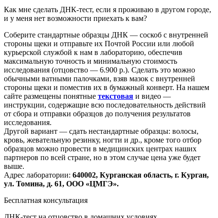
Как мне сделать ДНК-тест, если я проживаю в другом городе,
и у меня нет возможности приехать к вам?
Соберите стандартные образцы ДНК — соскоб с внутренней
стороны щеки и отправьте их Почтой России или любой
курьерской службой к нам в лабораторию, обеспечив
максимальную точность и минимальную стоимость
исследования
(отцовство
— 6.900 р.). Сделать это можно
обычными ватными палочками, взяв мазок с внутренней
стороны щеки и поместив их в бумажный конверт. На нашем
сайте размещены понятные
текстовая
и видео —
инструкции, содержащие всю последовательность действий
от сбора и отправки образцов до получения результатов
исследования.
Другой вариант — сдать нестандартные образцы: волосы,
кровь, жевательную резинку, ногти и др., кроме того отбор
образцов можно провести в медицинских центрах наших
партнеров по всей стране, но в этом случае цена уже будет
выше.
Адрес лаборатории:
640002, Курганская область, г. Курган,
ул. Томина, д. 61, ООО
«ЦМГЭ
».
Бесплатная консультация
ДНК-тест на отцовство в домашних условиях