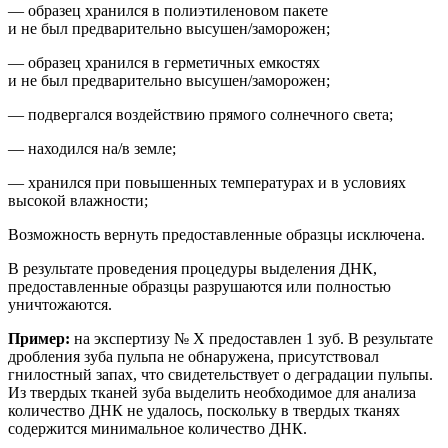
— образец хранился в полиэтиленовом пакете
и не был предварительно высушен/заморожен;
— образец хранился в герметичных емкостях
и не был предварительно высушен/заморожен;
— подвергался воздействию прямого солнечного света;
— находился на/в земле;
— хранился при повышенных температурах и
в условиях
высокой влажности;
Возможность вернуть предоставленные образцы исключена.
В результате проведения процедуры выделения ДНК,
предоставленные образцы разрушаются или полностью
уничтожаются.
Пример:
на
экспертиз
у
№ Х
предоставлен 1 зуб. В результате
др
обления зуба пульпа не обнаружена, присутствовал
гнилостный запах, что свидетельствует о деградации пульпы.
Из твердых тканей зуба выделить необходимое для анализа
количество ДНК не удалось, поскольку в твердых тканях
содержится минимальное количество ДНК.