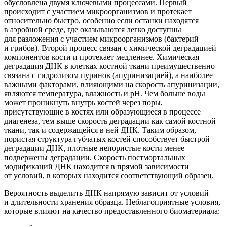
обусловлена двумя ключевыми процессами. Первый
происходит с участием микроорганизмов и протекает
относительно быстро, особенно если останки находятся
в аэробной среде, где оказываются легко доступны
для разложения с участием микроорганизмов
(бактерий
и грибов). Второй процесс связан с химической деградацией
компонентов кости и протекает медленнее. Химическая
деградация ДНК в клетках костной ткани преимущественно
связана с гидролизом пуринов
(апуринизацией
), а наиболее
важными факторами, влияющими на скорость апуринизации,
являются температура, влажность и рН. Чем больше воды
может проникнуть внутрь костей через поры,
присутствующие в костях или образующиеся в процессе
диагенеза, тем выше скорость деградации как самой костной
ткани, так и содержащейся в ней ДНК. Таким образом,
пористая структура губчатых костей способствует быстрой
деградации ДНК, плотные непористые кости менее
подвержены деградации. Скорость постмортальных
модификаций ДНК находится в прямой зависимости
от условий, в которых находится соответствующий образец.
Вероятность выделить ДНК напрямую зависит от условий
и длительности хранения образца. Неблагоприятные условия,
которые влияют на качество предоставленного биоматериала: