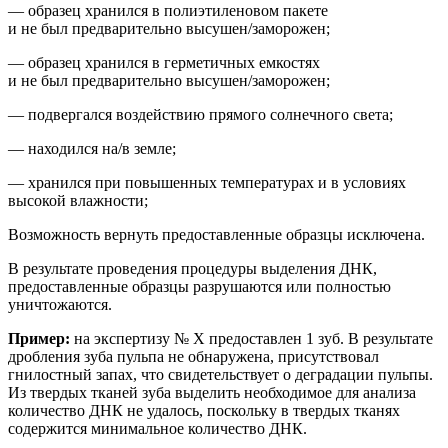
— образец хранился в полиэтиленовом пакете
и не был предварительно высушен/заморожен;
— образец хранился в герметичных емкостях
и не был предварительно высушен/заморожен;
— подвергался воздействию прямого солнечного света;
— находился на/в земле;
— хранился при повышенных температурах и
в условиях
высокой влажности;
Возможность вернуть предоставленные образцы исключена.
В результате проведения процедуры выделения ДНК,
предоставленные образцы разрушаются или полностью
уничтожаются.
Пример:
на
экспертиз
у
№ Х
предоставлен 1 зуб. В результате
др
обления зуба пульпа не обнаружена, присутствовал
гнилостный запах, что свидетельствует о деградации пульпы.
Из твердых тканей зуба выделить необходимое для анализа
количество ДНК не удалось, поскольку в твердых тканях
содержится минимальное количество ДНК.