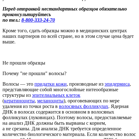
Перед отправкой нестандартных образцов обязательно
проконсультируйтесь
по тел.:
8-800
-333-24-70
Кроме того, сдать образцы можно в медицинских центрах
наших партнеров по всей стране, но в этом случае цена будет
выше.
Не прошли образцы
Почему "не прошли" волосы?
Во
лосы
— это
придатки кожи
, производные из
эпидермиса
,
представляющие собой многослойные нитеообразные
структуры из
эпителиальных клеток
(
кератиноциты
,
меланоциты
), ороговевающих по мере
удаления из точки роста в
волосяных фолликулах
.
Ядерная
ДНК в
волосах
содержится в основном в
волосяных
фол
ликулах
(луковицах
)
. Поэтому волосы, предоставляемые
на анализ ДНК должны быть вырваны с корнем
,
а не срезаны.
Для анализа ДНК требуется определенное
количество биологического материала. Если
количество волос