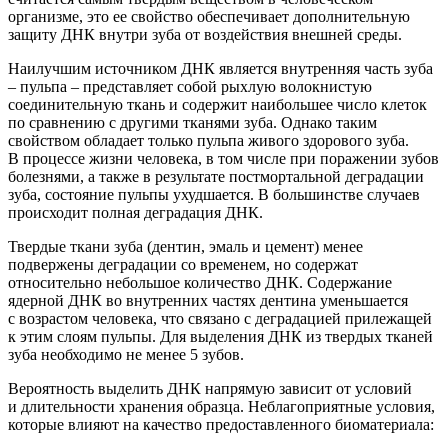
организме, это ее свойство обеспечивает дополнительную
защиту ДНК внутри зуба от воздействия внешней среды.
Наилучшим источником ДНК является в
нутренняя часть зуба
– пульпа – представляет собой рыхлую волокнистую
соединительную ткань и содержит наибольшее число клеток
по сравнению с другими тканями зуба. Однако таким
свойством обладает только пульпа живого здоров
ого зуба.
В процессе жизни человека
, в том числе при поражении зубов
болезнями, а также в результате постмортальной деградации
зуба, состояние пульпы ухудшается. В большинстве случаев
происходит полная деградация ДНК.
Твердые ткани зуба
(дентин
, эмаль и цемент) менее
подвержены деградации со временем,
но содержат
относительно небольшое количество ДНК
.
С
одержание
ядерной ДНК во внутренних частях дентина уменьшается
с возрастом
человека
, что
связано с деградацией прилежащей
к этим слоям пульпы
.
Для выделения ДНК из твердых тканей
зуба необходимо не менее 5 зубов.
Вероятность выделить ДНК напрямую зависит от условий
и длительности хранения образца. Неблагоприятные условия,
которые влияют на качество предоставленного биоматериала: