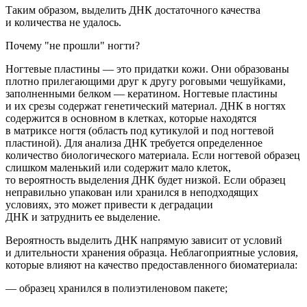
Таким образом,
выделить ДНК достаточного качества
и количества не удалось.
Почему "не прошли" ногти?
Ногтевые пластины — это придатки кожи. Они образованы
плотно прилегающими друг к другу роговыми чешуйками,
заполненными белком — кератином. Ногтевые пластины
и их срезы содержат
генетический
материал
.
ДНК в ногтях
содержится в основном в клетках, которые наход
ятся
в матриксе ногтя
(область
под кутикулой и под ногтевой
пластиной). Для анализа ДНК требуется определенное
количество биологического материала. Если ногтевой образец
слишком маленький или содержит мало клеток,
то вероятность выделения ДНК будет низкой.
Если образец
неправильно упакован или хранился в неподходящих
условиях, это может привести к деградации
ДНК и затруднить ее выделение.
Вероятность выделить ДНК напрямую зависит от условий
и длительности хранения образца. Неблагоприятные условия,
которые влияют на качество предоставленного биоматериала:
— образец хранился в полиэтиленовом пакете;