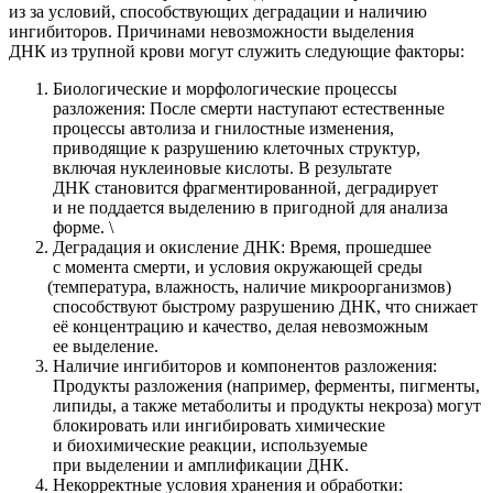
из за условий, способствующих деградации и наличию
ингибиторов. Причинами невозможности выделения
ДНК из трупной крови могут служить следующие факторы:
Биологические и морфологические процессы
разложения: После смерти наступают естественные
процессы автолиза и гнилостные изменения,
приводящие к разрушению клеточных структур,
включая нуклеиновые кислоты. В результате
ДНК становится фрагментированной, деградирует
и не поддается выделению в пригодной для анализа
форме. \
Деградация и окисление ДНК: Время, прошедшее
с момента смерти, и условия окружающей среды
(температура
, влажность, наличие микроорганизмов)
способствуют быстрому разрушению ДНК, что снижает
её концентрацию и качество, делая невозможным
ее выделение.
Наличие ингибиторов и компонентов разложения:
Продукты разложения
(например
, ферменты, пигменты,
липиды, а также метаболиты и продукты некроза) могут
блокировать или ингибировать химические
и биохимические реакции, используемые
при выделении и амплификации ДНК.
Некорректные условия хранения и обработки: