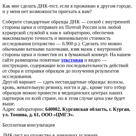
Как мне сделать ДНК-тест, если я проживаю в другом городе,
и у меня нет возможности приехать к вам?
Соберите стандартные образцы ДНК — соскоб с внутренней
стороны щеки и отправьте их Почтой России или любой
курьерской службой к нам в лабораторию, обеспечив
максимальную точность и минимальную стоимость
исследования
(отцовство
— 6.900 р.). Сделать это можно
обычными ватными палочками, взяв мазок с внутренней
стороны щеки и поместив их в бумажный конверт. На нашем
сайте размещены понятные
текстовая
и видео —
инструкции, содержащие всю последовательность действий
от сбора и отправки образцов до получения результатов
исследования.
Другой вариант — сдать нестандартные образцы: волосы,
кровь, жевательную резинку, ногти и др., кроме того отбор
образцов можно провести в медицинских центрах наших
партнеров по всей стране, но в этом случае цена уже будет
выше.
Адрес лаборатории:
640002, Курганская область, г. Курган,
ул. Томина, д. 61, ООО
«ЦМГЭ
».
Бесплатная консультация
ДНК-тест на отцовство в домашних условиях