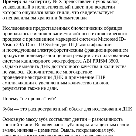
Пример:
на
экспертиз
у
№ Х
предоставлен
пучок волос,
упакованный в полиэтиленовый пакет, при вскрытии
которого ощущался запах гнили, что свидетельствует
о неправильном хранении биоматериала.
Исследование предоставленных биологических образцов
проводилось с использованием двойного технологического
процесса с применением маркерной системы
Microread
ID
-
Vision
29
A
Direct
ID
System
для ПЦР-амплификации
и последующим электрофоретическим фракционированием
продуктов полимеразной цепной реакции с использованием
системы капиллярного электрофореза ABI PRISM 3500.
Однако
выделить ДНК достаточного качества и количества
не удалось. Дополнительное
многократное
п
роведение
экстракции
ДНК и применение
ПЦР-
амплификации с увеличенным количество циклов,
результатов также не дали
.
Почему "не прошел" зуб?
Зубы — это
распространенный
объект для исследования ДНК.
Основную массу зуба составляет дентин – разновидность
костной
ткани. Верхняя часть зуба покрыта защитным слоем
эмали, нижняя – цементом. Эмаль, покрывающая зуб,
считается самым твердым веществом в человеческом