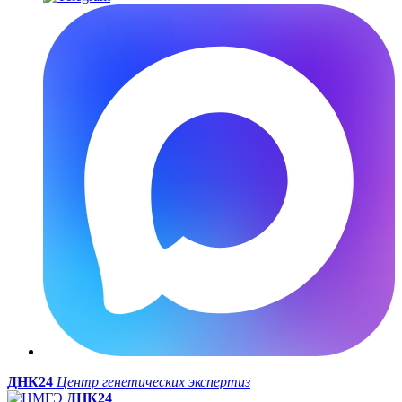
ДНК24
Центр генетических экспертиз
ДНК24