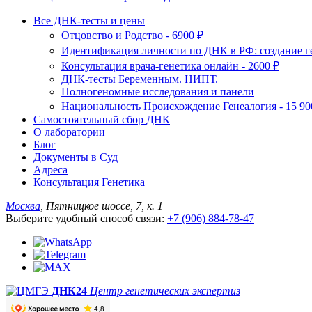
Все ДНК-тесты и цены
Отцовство и Родство - 6900 ₽
Идентификация личности по ДНК в РФ: создание ге
Консультация врача-генетика онлайн - 2600 ₽
ДНК-тесты Беременным. НИПТ.
Полногеномные исследования и панели
Национальность Происхождение Генеалогия - 15 90
Самостоятельный сбор ДНК
О лаборатории
Блог
Документы в Суд
Адреса
Консультация Генетика
Москва
, Пятницкое шоссе, 7, к. 1
Выберите удобный способ связи:
+7 (906) 884-78-47
ДНК24
Центр генетических экспертиз