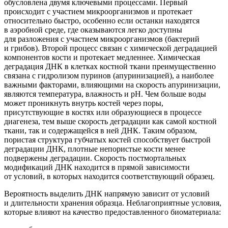
обусловлена двумя ключевыми процессами. Первый
происходит с участием микроорганизмов и протекает
относительно быстро, особенно если останки находятся
в аэробной среде, где оказываются легко доступны
для разложения с участием микроорганизмов
(бактерий
и грибов). Второй процесс связан с химической деградацией
компонентов кости и протекает медленнее. Химическая
деградация ДНК в клетках костной ткани преимущественно
связана с гидролизом пуринов
(апуринизацией
), а наиболее
важными факторами, влияющими на скорость апуринизации,
являются температура, влажность и рН. Чем больше воды
может проникнуть внутрь костей через поры,
присутствующие в костях или образующиеся в процессе
диагенеза, тем выше скорость деградации как самой костной
ткани, так и содержащейся в ней ДНК. Таким образом,
пористая структура губчатых костей способствует быстрой
деградации ДНК, плотные непористые кости менее
подвержены деградации. Скорость постмортальных
модификаций ДНК находится в прямой зависимости
от условий, в которых находится соответствующий образец.
Вероятность выделить ДНК напрямую зависит от условий
и длительности хранения образца. Неблагоприятные условия,
которые влияют на качество предоставленного биоматериала: