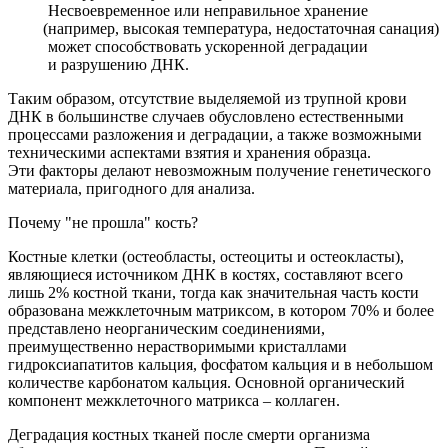
Несвоевременное или неправильное хранение
(например
, высокая температура, недостаточная санация)
может способствовать ускоренной деградации
и разрушению ДНК.
Таким образом, отсутствие выделяемой из трупной крови
ДНК в большинстве случаев обусловлено естественными
процессами разложения и деградации, а также возможными
техническими аспектами взятия и хранения образца.
Эти факторы делают невозможным получение генетического
материала, пригодного для анализа.
Почему "не прошла" кость?
Костные клетки
(остеобласты
, остеоциты и остеокласты),
являющиеся источником ДНК в костях, составляют всего
лишь 2% костной ткани, тогда как значительная часть кости
образована межклеточным матриксом, в котором 70% и более
представлено неорганическим соединениями,
преимущественно нерастворимыми кристаллами
гидроксиапатитов кальция, фосфатом кальция и в небольшом
количестве карбонатом кальция. Основной органический
компонент межклеточного матрикса – коллаген.
Деградация костных тканей после смерти организма