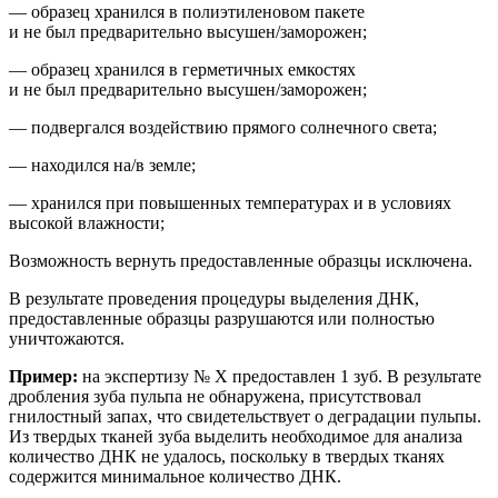
— образец хранился в полиэтиленовом пакете
и не был предварительно высушен/заморожен;
— образец хранился в герметичных емкостях
и не был предварительно высушен/заморожен;
— подвергался воздействию прямого солнечного света;
— находился на/в земле;
— хранился при повышенных температурах и
в условиях
высокой влажности;
Возможность вернуть предоставленные образцы исключена.
В результате проведения процедуры выделения ДНК,
предоставленные образцы разрушаются или полностью
уничтожаются.
Пример:
на
экспертиз
у
№ Х
предоставлен 1 зуб. В результате
др
обления зуба пульпа не обнаружена, присутствовал
гнилостный запах, что свидетельствует о деградации пульпы.
Из твердых тканей зуба выделить необходимое для анализа
количество ДНК не удалось, поскольку в твердых тканях
содержится минимальное количество ДНК.