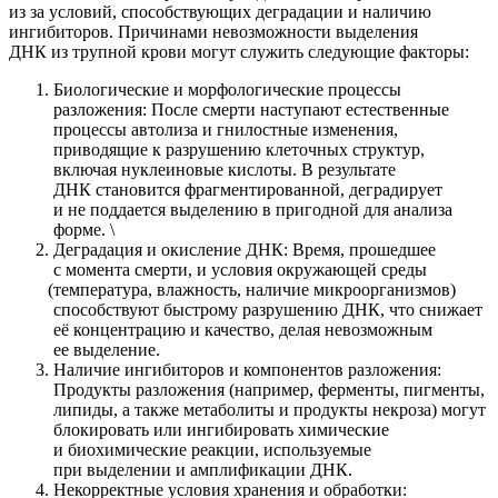
из за условий, способствующих деградации и наличию
ингибиторов. Причинами невозможности выделения
ДНК из трупной крови могут служить следующие факторы:
Биологические и морфологические процессы
разложения: После смерти наступают естественные
процессы автолиза и гнилостные изменения,
приводящие к разрушению клеточных структур,
включая нуклеиновые кислоты. В результате
ДНК становится фрагментированной, деградирует
и не поддается выделению в пригодной для анализа
форме. \
Деградация и окисление ДНК: Время, прошедшее
с момента смерти, и условия окружающей среды
(температура
, влажность, наличие микроорганизмов)
способствуют быстрому разрушению ДНК, что снижает
её концентрацию и качество, делая невозможным
ее выделение.
Наличие ингибиторов и компонентов разложения:
Продукты разложения
(например
, ферменты, пигменты,
липиды, а также метаболиты и продукты некроза) могут
блокировать или ингибировать химические
и биохимические реакции, используемые
при выделении и амплификации ДНК.
Некорректные условия хранения и обработки: