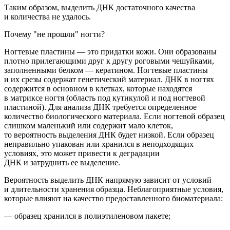
Таким образом,
выделить ДНК достаточного качества
и количества не удалось.
Почему "не прошли" ногти?
Ногтевые пластины — это придатки кожи. Они образованы
плотно прилегающими друг к другу роговыми чешуйками,
заполненными белком — кератином. Ногтевые пластины
и их срезы содержат
генетический
материал
.
ДНК в ногтях
содержится в основном в клетках, которые наход
ятся
в матриксе ногтя
(область
под кутикулой и под ногтевой
пластиной). Для анализа ДНК требуется определенное
количество биологического материала. Если ногтевой образец
слишком маленький или содержит мало клеток,
то вероятность выделения ДНК будет низкой.
Если образец
неправильно упакован или хранился в неподходящих
условиях, это может привести к деградации
ДНК и затруднить ее выделение.
Вероятность выделить ДНК напрямую зависит от условий
и длительности хранения образца. Неблагоприятные условия,
которые влияют на качество предоставленного биоматериала:
— образец хранился в полиэтиленовом пакете;