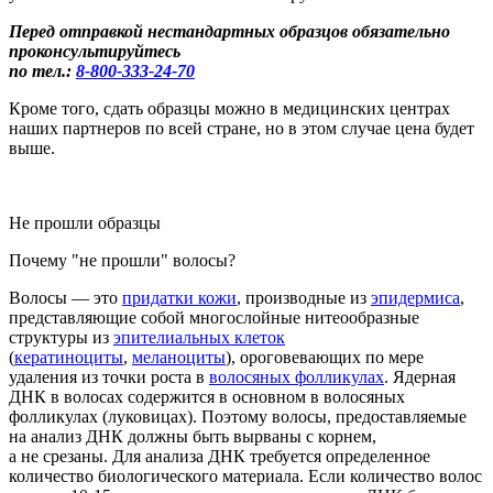
Перед отправкой нестандартных образцов обязательно
проконсультируйтесь
по тел.:
8-800
-333-24-70
Кроме того, сдать образцы можно в медицинских центрах
наших партнеров по всей стране, но в этом случае цена будет
выше.
Не прошли образцы
Почему "не прошли" волосы?
Во
лосы
— это
придатки кожи
, производные из
эпидермиса
,
представляющие собой многослойные нитеообразные
структуры из
эпителиальных клеток
(
кератиноциты
,
меланоциты
), ороговевающих по мере
удаления из точки роста в
волосяных фолликулах
.
Ядерная
ДНК в
волосах
содержится в основном в
волосяных
фол
ликулах
(луковицах
)
. Поэтому волосы, предоставляемые
на анализ ДНК должны быть вырваны с корнем
,
а не срезаны.
Для анализа ДНК требуется определенное
количество биологического материала. Если
количество волос