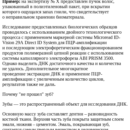
Пример:
на
экспертиз
у
№ Х
предоставлен
пучок волос,
упакованный в полиэтиленовый пакет, при вскрытии
которого ощущался запах гнили, что свидетельствует
о неправильном хранении биоматериала.
Исследование предоставленных биологических образцов
проводилось с использованием двойного технологического
процесса с применением маркерной системы
Microread
ID
-
Vision
29
A
Direct
ID
System
для ПЦР-амплификации
и последующим электрофоретическим фракционированием
продуктов полимеразной цепной реакции с использованием
системы капиллярного электрофореза ABI PRISM 3500.
Однако
выделить ДНК достаточного качества и количества
не удалось. Дополнительное
многократное
п
роведение
экстракции
ДНК и применение
ПЦР-
амплификации с увеличенным количество циклов,
результатов также не дали
.
Почему "не прошел" зуб?
Зубы — это
распространенный
объект для исследования ДНК.
Основную массу зуба составляет дентин – разновидность
костной
ткани. Верхняя часть зуба покрыта защитным слоем
эмали, нижняя – цементом. Эмаль, покрывающая зуб,
считается самым твердым веществом в человеческом