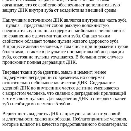
организме, это ее свойство обеспечивает дополнительную
защиту ДНК внутри зуба от воздействия внешней среды.
Наилучшим источником ДНК является в
нутренняя часть зуба
– пульпа – представляет собой рыхлую волокнистую
соединительную ткань и содержит наибольшее число клеток
по сравнению с другими тканями зуба. Однако таким
свойством обладает только пульпа живого здоров
ого зуба.
В процессе жизни человека
, в том числе при поражении зубов
болезнями, а также в результате постмортальной деградации
зуба, состояние пульпы ухудшается. В большинстве случаев
происходит полная деградация ДНК.
Твердые ткани зуба
(дентин
, эмаль и цемент) менее
подвержены деградации со временем,
но содержат
относительно небольшое количество ДНК
.
С
одержание
ядерной ДНК во внутренних частях дентина уменьшается
с возрастом
человека
, что
связано с деградацией прилежащей
к этим слоям пульпы
.
Для выделения ДНК из твердых тканей
зуба необходимо не менее 5 зубов.
Вероятность выделить ДНК напрямую зависит от условий
и длительности хранения образца. Неблагоприятные условия,
которые влияют на качество предоставленного биоматериала: