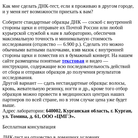
Как мне сделать ДНК-тест, если я проживаю в другом городе,
и у меня нет возможности приехать к вам?
Соберите стандартные образцы ДНК — соскоб с внутренней
стороны щеки и отправьте их Почтой России или любой
курьерской службой к нам в лабораторию, обеспечив
максимальную точность и минимальную стоимость
исследования
(отцовство
— 6.900 р.). Сделать это можно
обычными ватными палочками, взяв мазок с внутренней
стороны щеки и поместив их в бумажный конверт. На нашем
сайте размещены понятные
текстовая
и видео —
инструкции, содержащие всю последовательность действий
от сбора и отправки образцов до получения результатов
исследования.
Другой вариант — сдать нестандартные образцы: волосы,
кровь, жевательную резинку, ногти и др., кроме того отбор
образцов можно провести в медицинских центрах наших
партнеров по всей стране, но в этом случае цена уже будет
выше.
Адрес лаборатории:
640002, Курганская область, г. Курган,
ул. Томина, д. 61, ООО
«ЦМГЭ
».
Бесплатная консультация
ДНК-тест на отцовство в домашних условиях