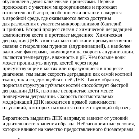
обусловлена двумя ключевыми процессами. Первый
происходит с участием микроорганизмов и протекает
относительно быстро, особенно если останки находятся
в аэробной среде, где оказываются легко доступны
для разложения с участием микроорганизмов
(бактерий
и грибов). Второй процесс связан с химической деградацией
компонентов кости и протекает медленнее. Химическая
деградация ДНК в клетках костной ткани преимущественно
связана с гидролизом пуринов
(апуринизацией
), а наиболее
важными факторами, влияющими на скорость апуринизации,
являются температура, влажность и рН. Чем больше воды
может проникнуть внутрь костей через поры,
присутствующие в костях или образующиеся в процессе
диагенеза, тем выше скорость деградации как самой костной
ткани, так и содержащейся в ней ДНК. Таким образом,
пористая структура губчатых костей способствует быстрой
деградации ДНК, плотные непористые кости менее
подвержены деградации. Скорость постмортальных
модификаций ДНК находится в прямой зависимости
от условий, в которых находится соответствующий образец.
Вероятность выделить ДНК напрямую зависит от условий
и длительности хранения образца. Неблагоприятные условия,
которые влияют на качество предоставленного биоматериала: