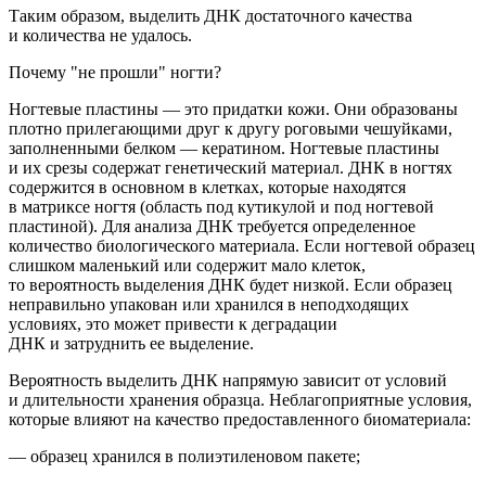
Таким образом,
выделить ДНК достаточного качества
и количества не удалось.
Почему "не прошли" ногти?
Ногтевые пластины — это придатки кожи. Они образованы
плотно прилегающими друг к другу роговыми чешуйками,
заполненными белком — кератином. Ногтевые пластины
и их срезы содержат
генетический
материал
.
ДНК в ногтях
содержится в основном в клетках, которые наход
ятся
в матриксе ногтя
(область
под кутикулой и под ногтевой
пластиной). Для анализа ДНК требуется определенное
количество биологического материала. Если ногтевой образец
слишком маленький или содержит мало клеток,
то вероятность выделения ДНК будет низкой.
Если образец
неправильно упакован или хранился в неподходящих
условиях, это может привести к деградации
ДНК и затруднить ее выделение.
Вероятность выделить ДНК напрямую зависит от условий
и длительности хранения образца. Неблагоприятные условия,
которые влияют на качество предоставленного биоматериала:
— образец хранился в полиэтиленовом пакете;