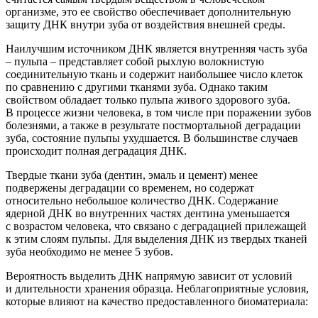
организме, это ее свойство обеспечивает дополнительную
защиту ДНК внутри зуба от воздействия внешней среды.
Наилучшим источником ДНК является в
нутренняя часть зуба
– пульпа – представляет собой рыхлую волокнистую
соединительную ткань и содержит наибольшее число клеток
по сравнению с другими тканями зуба. Однако таким
свойством обладает только пульпа живого здоров
ого зуба.
В процессе жизни человека
, в том числе при поражении зубов
болезнями, а также в результате постмортальной деградации
зуба, состояние пульпы ухудшается. В большинстве случаев
происходит полная деградация ДНК.
Твердые ткани зуба
(дентин
, эмаль и цемент) менее
подвержены деградации со временем,
но содержат
относительно небольшое количество ДНК
.
С
одержание
ядерной ДНК во внутренних частях дентина уменьшается
с возрастом
человека
, что
связано с деградацией прилежащей
к этим слоям пульпы
.
Для выделения ДНК из твердых тканей
зуба необходимо не менее 5 зубов.
Вероятность выделить ДНК напрямую зависит от условий
и длительности хранения образца. Неблагоприятные условия,
которые влияют на качество предоставленного биоматериала: