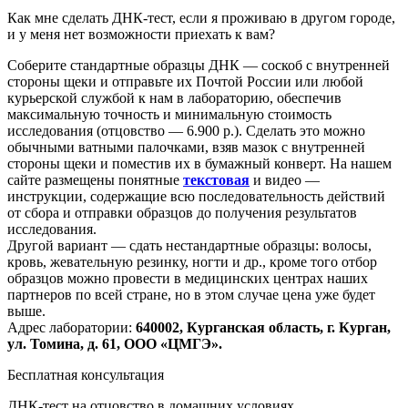
Как мне сделать ДНК-тест, если я проживаю в другом городе,
и у меня нет возможности приехать к вам?
Соберите стандартные образцы ДНК — соскоб с внутренней
стороны щеки и отправьте их Почтой России или любой
курьерской службой к нам в лабораторию, обеспечив
максимальную точность и минимальную стоимость
исследования
(отцовство
— 6.900 р.). Сделать это можно
обычными ватными палочками, взяв мазок с внутренней
стороны щеки и поместив их в бумажный конверт. На нашем
сайте размещены понятные
текстовая
и видео —
инструкции, содержащие всю последовательность действий
от сбора и отправки образцов до получения результатов
исследования.
Другой вариант — сдать нестандартные образцы: волосы,
кровь, жевательную резинку, ногти и др., кроме того отбор
образцов можно провести в медицинских центрах наших
партнеров по всей стране, но в этом случае цена уже будет
выше.
Адрес лаборатории:
640002, Курганская область, г. Курган,
ул. Томина, д. 61, ООО
«ЦМГЭ
».
Бесплатная консультация
ДНК-тест на отцовство в домашних условиях