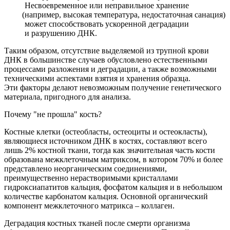
Несвоевременное или неправильное хранение
(например
, высокая температура, недостаточная санация)
может способствовать ускоренной деградации
и разрушению ДНК.
Таким образом, отсутствие выделяемой из трупной крови
ДНК в большинстве случаев обусловлено естественными
процессами разложения и деградации, а также возможными
техническими аспектами взятия и хранения образца.
Эти факторы делают невозможным получение генетического
материала, пригодного для анализа.
Почему "не прошла" кость?
Костные клетки
(остеобласты
, остеоциты и остеокласты),
являющиеся источником ДНК в костях, составляют всего
лишь 2% костной ткани, тогда как значительная часть кости
образована межклеточным матриксом, в котором 70% и более
представлено неорганическим соединениями,
преимущественно нерастворимыми кристаллами
гидроксиапатитов кальция, фосфатом кальция и в небольшом
количестве карбонатом кальция. Основной органический
компонент межклеточного матрикса – коллаген.
Деградация костных тканей после смерти организма