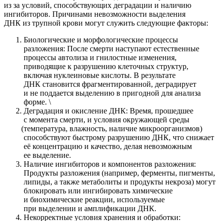
из за условий, способствующих деградации и наличию
ингибиторов. Причинами невозможности выделения
ДНК из трупной крови могут служить следующие факторы:
Биологические и морфологические процессы
разложения: После смерти наступают естественные
процессы автолиза и гнилостные изменения,
приводящие к разрушению клеточных структур,
включая нуклеиновые кислоты. В результате
ДНК становится фрагментированной, деградирует
и не поддается выделению в пригодной для анализа
форме. \
Деградация и окисление ДНК: Время, прошедшее
с момента смерти, и условия окружающей среды
(температура
, влажность, наличие микроорганизмов)
способствуют быстрому разрушению ДНК, что снижает
её концентрацию и качество, делая невозможным
ее выделение.
Наличие ингибиторов и компонентов разложения:
Продукты разложения
(например
, ферменты, пигменты,
липиды, а также метаболиты и продукты некроза) могут
блокировать или ингибировать химические
и биохимические реакции, используемые
при выделении и амплификации ДНК.
Некорректные условия хранения и обработки: