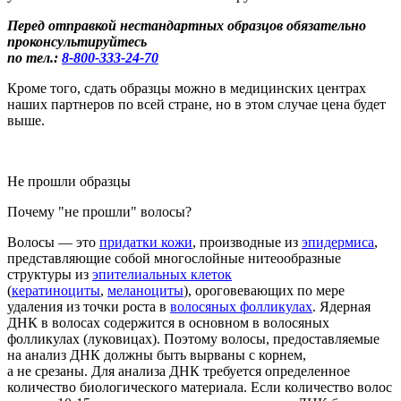
Перед отправкой нестандартных образцов обязательно
проконсультируйтесь
по тел.:
8-800
-333-24-70
Кроме того, сдать образцы можно в медицинских центрах
наших партнеров по всей стране, но в этом случае цена будет
выше.
Не прошли образцы
Почему "не прошли" волосы?
Во
лосы
— это
придатки кожи
, производные из
эпидермиса
,
представляющие собой многослойные нитеообразные
структуры из
эпителиальных клеток
(
кератиноциты
,
меланоциты
), ороговевающих по мере
удаления из точки роста в
волосяных фолликулах
.
Ядерная
ДНК в
волосах
содержится в основном в
волосяных
фол
ликулах
(луковицах
)
. Поэтому волосы, предоставляемые
на анализ ДНК должны быть вырваны с корнем
,
а не срезаны.
Для анализа ДНК требуется определенное
количество биологического материала. Если
количество волос