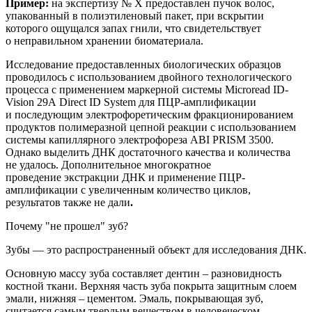
Пример:
на
экспертиз
у
№ Х
предоставлен
пучок волос,
упакованный в полиэтиленовый пакет, при вскрытии
которого ощущался запах гнили, что свидетельствует
о неправильном хранении биоматериала.
Исследование предоставленных биологических образцов
проводилось с использованием двойного технологического
процесса с применением маркерной системы
Microread
ID
-
Vision
29
A
Direct
ID
System
для ПЦР-амплификации
и последующим электрофоретическим фракционированием
продуктов полимеразной цепной реакции с использованием
системы капиллярного электрофореза ABI PRISM 3500.
Однако
выделить ДНК достаточного качества и количества
не удалось. Дополнительное
многократное
п
роведение
экстракции
ДНК и применение
ПЦР-
амплификации с увеличенным количество циклов,
результатов также не дали
.
Почему "не прошел" зуб?
Зубы — это
распространенный
объект для исследования ДНК.
Основную массу зуба составляет дентин – разновидность
костной
ткани. Верхняя часть зуба покрыта защитным слоем
эмали, нижняя – цементом. Эмаль, покрывающая зуб,
считается самым твердым веществом в человеческом