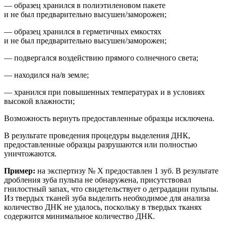
— образец хранился в полиэтиленовом пакете
и не был предварительно высушен/заморожен;
— образец хранился в герметичных емкостях
и не был предварительно высушен/заморожен;
— подвергался воздействию прямого солнечного света;
— находился на/в земле;
— хранился при повышенных температурах и
в условиях
высокой влажности;
Возможность вернуть предоставленные образцы исключена.
В результате проведения процедуры выделения ДНК,
предоставленные образцы разрушаются или полностью
уничтожаются.
Пример:
на
экспертиз
у
№ Х
предоставлен 1 зуб. В результате
др
обления зуба пульпа не обнаружена, присутствовал
гнилостный запах, что свидетельствует о деградации пульпы.
Из твердых тканей зуба выделить необходимое для анализа
количество ДНК не удалось, поскольку в твердых тканях
содержится минимальное количество ДНК.